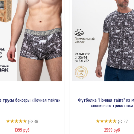
 трусы боксеры «Ночная тайга»
Футболка "Ночная тайга" из м
хлопкового трикотажа
38
37
1399 руб
2599 руб