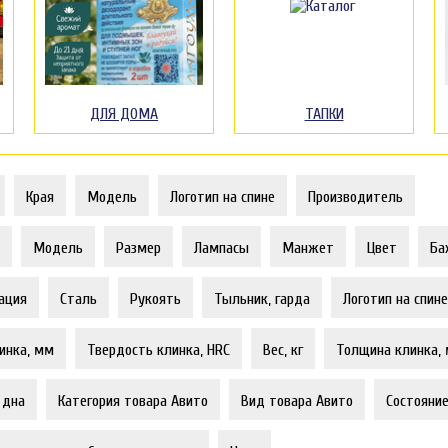
ДЛЯ ДОМА
ТАПКИ
Края
Модель
Логотип на спине
Производитель
Модель
Размер
Лампасы
Манжет
Цвет
Ба
ация
Сталь
Рукоять
Тыльник, гарда
Логотип на спине
инка, мм
Твердость клинка, HRC
Вес, кг
Толщина клинка,
 дна
Категория товара Авито
Вид товара Авито
Состояни