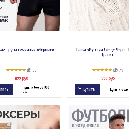
ие трусы семейные «Чёрные»
Тапки «Русский След» Чёрно
Гранит
39
79
1199 руб
1999 руб
Купили более 100
пить
Купить
Купили более
раз