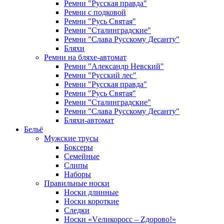
Ремни "Русская правда"
Ремни с подковой
Ремни "Русь Святая"
Ремни "Сталинградские"
Ремни "Слава Русскому Десанту"
Бляхи
Ремни на бляхе-автомат
Ремни "Александр Невский"
Ремни "Русский лес"
Ремни "Русская правда"
Ремни "Русь Святая"
Ремни "Сталинградские"
Ремни "Слава Русскому Десанту"
Бляхи-автомат
Бельё
Мужские трусы
Боксеры
Семейные
Слипы
Наборы
Правильные носки
Носки длинные
Носки короткие
Следки
Носки «Vеликоросс – Zдорово!»