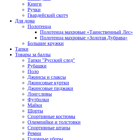
Книги
Ручки
Гвардейский скотч
Для дома
Полотенца
Полотенца махровые «Таинственный Лес»
Полотенца махровые «Золотая Дубрава»
Большие кружки
Тапки
Товары за баллы
Тапки "Русский след"
Рубашки
Поло
Джинсы и слаксы
Джинсовые куртки
Джинсовые пиджаки
Лонгсливы
Футболки
Майки
Шорты
Спортивные костюмы
Олимпийки и толстовки
Спортивные штаны
Ремни
Головные уборы