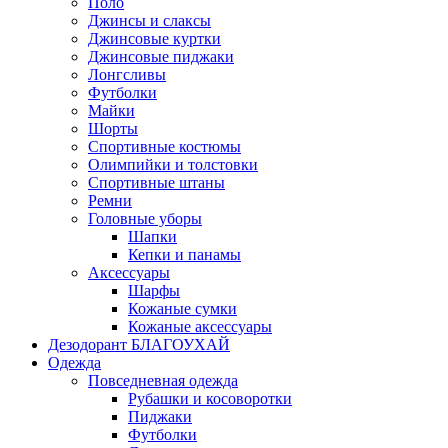
Поло
Джинсы и слаксы
Джинсовые куртки
Джинсовые пиджаки
Лонгсливы
Футболки
Майки
Шорты
Спортивные костюмы
Олимпийки и толстовки
Спортивные штаны
Ремни
Головные уборы
Шапки
Кепки и панамы
Аксессуары
Шарфы
Кожаные сумки
Кожаные аксессуары
Дезодорант БЛАГОУХАЙ
Одежда
Повседневная одежда
Рубашки и косоворотки
Пиджаки
Футболки