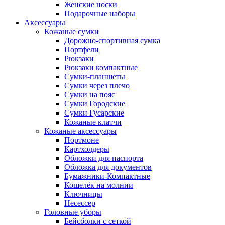
Женские носки
Подарочные наборы
Аксессуары
Кожаные сумки
Дорожно-спортивная сумка
Портфели
Рюкзаки
Рюкзаки компактные
Сумки-планшеты
Сумки через плечо
Сумки на пояс
Сумки Городские
Сумки Гусарские
Кожаные клатчи
Кожаные аксессуары
Портмоне
Картхолдеры
Обложки для паспорта
Обложка для документов
Бумажники-Компактные
Кошелёк на молнии
Ключницы
Несессер
Головные уборы
Бейсболки с сеткой