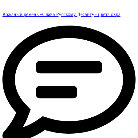
Кожаный ремень «Слава Русскому Десанту» цвета охра