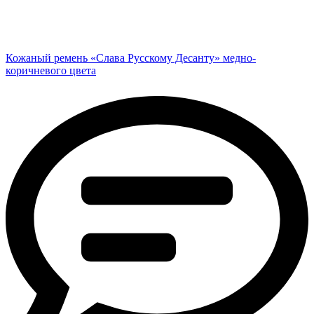
Кожаный ремень «Слава Русскому Десанту» медно-
коричневого цвета