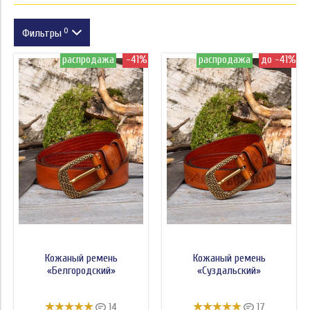
0
Фильтры
распродажа
-41%
распродажа
до -41%
Размер
Цвет
Тиснёный текст
Дополнение
Модель
Размер
Цвет
Кожаный ремень
Кожаный ремень
Цена
«Белгородский»
«Суздальский»
14
17