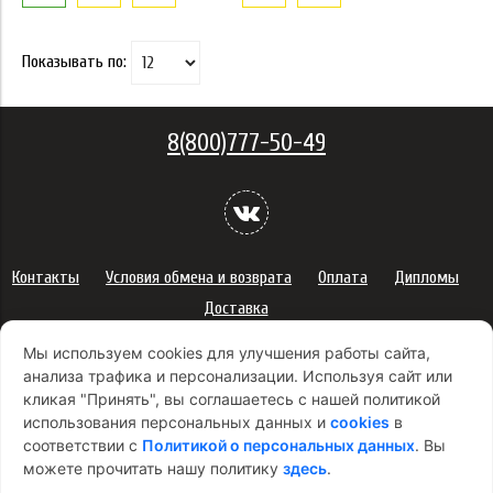
Показывать по:
8(800)777-50-49
Контакты
Условия обмена и возврата
Оплата
Дипломы
Доставка
Политика конфиденциальности персональных данных
Мы используем cookies для улучшения работы сайта,
Сертификаты
Оферта
анализа трафика и персонализации. Используя сайт или
кликая "Принять", вы соглашаетесь с нашей политикой
Правила использования подарочных карт
использования персональных данных и
cookies
в
Правила ухода за одеждой
Политика платежей
соответствии с
Политикой о персональных данных
. Вы
Условия использования Cookie-файлов
можете прочитать нашу политику
здесь
.
Согласие на рекламную рассылку