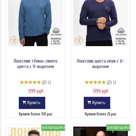
Принт
Комплектация
Состав:
Высота
Лонгслив тёмно-синего
Лонгслив цвета неви с V-
Ширина
цвета с V-вырезом
вырезом
Ширина дна
12
12
Цена
3199 руб
3199 руб
Купить
Купить
Купили более 150 раз
Купили более 25 раз
распродажа
распродажа