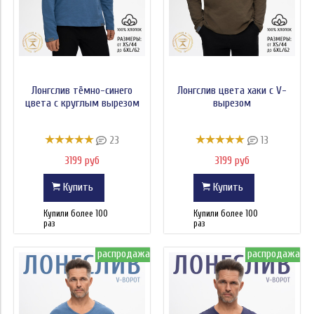
Края
Логотип на спине
Рост:
Лонгслив тёмно-синего
Лонгслив цвета хаки с V-
Штаны
цвета с круглым вырезом
вырезом
Длина
23
13
3199 руб
3199 руб
Модель
Купить
Купить
Размер
Купили более 100
Купили более 100
Лампасы
раз
раз
Манжет
распродажа
распродажа
Цвет
Тип