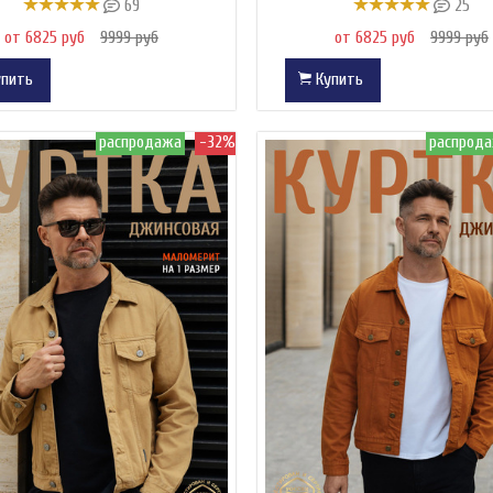
69
25
от 6825 руб
9999 руб
от 6825 руб
9999 руб
пить
Купить
распродажа
-32%
распрод