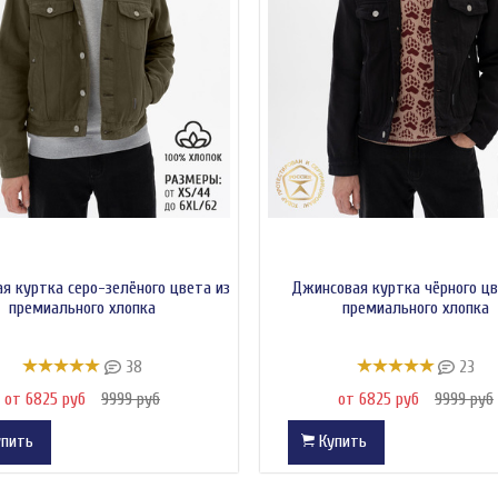
я куртка серо-зелёного цвета из
Джинсовая куртка чёрного цв
премиального хлопка
премиального хлопка
38
23
от 6825 руб
9999 руб
от 6825 руб
9999 руб
пить
Купить