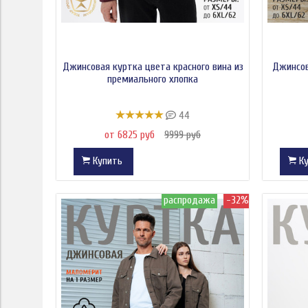
Джинсовая куртка цвета красного вина из
Джинсов
премиального хлопка
44
от 6825 руб
9999 руб
Купить
Ку
распродажа
-32%