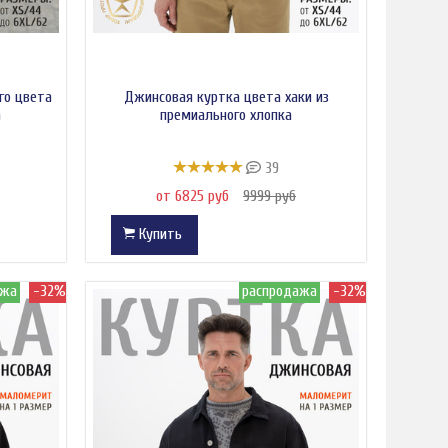
го цвета
Джинсовая куртка цвета хаки из
а
премиального хлопка
39
от 6825 руб
9999 руб
Купить
ажа
-32%
распродажа
-32%