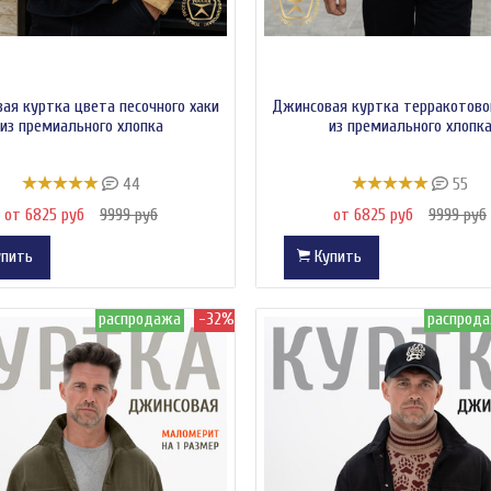
ая куртка цвета песочного хаки
Джинсовая куртка терракотово
из премиального хлопка
из премиального хлопк
44
55
от 6825 руб
9999 руб
от 6825 руб
9999 руб
пить
Купить
распродажа
-32%
распрод