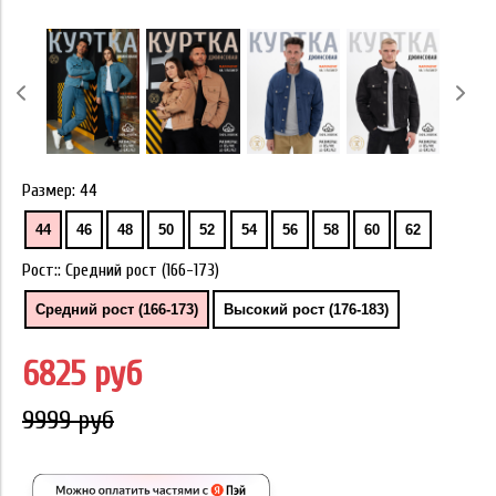
Размер:
44
44
46
48
50
52
54
56
58
60
62
Рост::
Средний рост (166-173)
Средний рост (166-173)
Высокий рост (176-183)
6825 руб
9999 руб