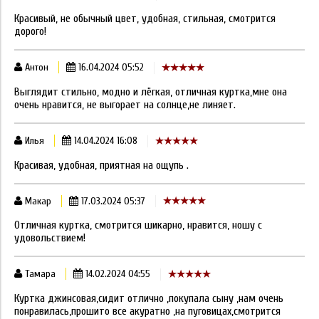
Красивый, не обычный цвет, удобная, стильная, смотрится
дорого!
Антон
16.04.2024 05:52
Выглядит стильно, модно и лёгкая, отличная куртка,мне она
очень нравится, не выгорает на солнце,не линяет.
Илья
14.04.2024 16:08
Красивая, удобная, приятная на ощупь .
Макар
17.03.2024 05:37
Отличная куртка, смотрится шикарно, нравится, ношу с
удовольствием!
Тамара
14.02.2024 04:55
Куртка джинсовая,сидит отлично ,покупала сыну ,нам очень
понравилась,прошито все акуратно ,на пуговицах,смотрится