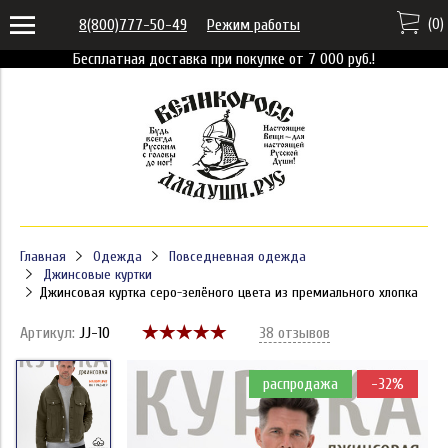
(
0
)
8(800)777-50-49
Режим работы
Бесплатная доставка при покупке от 7 000 руб.!
Главная
Одежда
Повседневная одежда
Джинсовые куртки
Джинсовая куртка серо-зелёного цвета из премиального хлопка
Артикул:
JJ-10
38 отзывов
распродажа
-32%