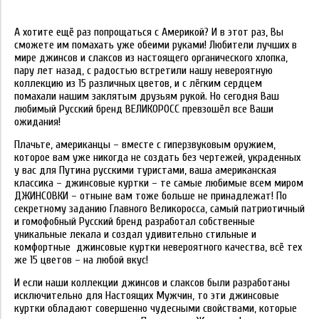
А хотите ещё раз попрощаться с Америкой? И в этот раз, Вы
сможете им помахать уже обеими руками! Любители лучших в
мире джинсов и слаксов из настоящего органического хлопка,
пару лет назад, с радостью встретили нашу невероятную
коллекцию из 15 различных цветов, и с лёгким сердцем
помахали нашим заклятым друзьям рукой. Но сегодня Ваш
любимый Русский бренд ВЕЛИКОРОСС превзошёл все Ваши
ожидания!
Плачьте, американцы – вместе с гиперзвуковым оружием,
которое вам уже никогда не создать без чертежей, украденных
у вас для Путина русскими туристами, ваша американская
классика – джинсовые куртки – те самые любимые всем миром
ДЖИНСОВКИ – отныне вам тоже больше не принадлежат! По
секретному заданию Главного Великоросса, самый патриотичный
и гомофобный Русский бренд разработал собственные
уникальные лекала и создал удивительно стильные и
комфортные джинсовые куртки невероятного качества, всё тех
же 15 цветов – на любой вкус!
И если наши коллекции джинсов и слаксов были разработаны
исключительно для Настоящих Мужчин, то эти джинсовые
куртки обладают совершенно чудесными свойствами, которые