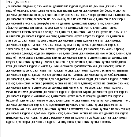
Теги для поиска:
Джинсовые пиджаки; джинсовки; денимовые куртки; куртки из денима; джинсы для
верхней одежды; джинсовые жакеты; вельветовые куртки; джинсовые бомберы; куртки из
джинса; джинсовые плащи; джинсовые ветровки; джинсовый верх; джинсовка с капюшоном;
джинсовые жилеты; блейзеры из денима; куртки из еловой ткани; джинсовые блейзеры;
джинсовый анорак; куртка-рубашка из денима; джинсовые кардиганы; джинсовая
оболочка; джинсовая теплая куртка; куртка из джинсовой ткани; джинсовая парка;
джинсовая китель; верхняя одежда из джинса; джинсовая накидка; куртка из джинсы с
вышивкой; джинсовая куртка oversize; джинсовая куртка оверсайз; куртка из джинсы в
стиле ретро; джинсовая куртка с мехом; джинсовые дутые куртки; стеганая джинсовка;
джинсовая куртка на молнии; джинсовая куртка на пуговицах; джинсовая куртка с
заклепками; джинсовая байкерская куртка; старомодная джинсовка; джинсовый тренч;
джинсовая одежда; модернизированные джинсовки; джинсовые лесные куртки; джинс для
верхней носки; легкие джинсовые куртки; джинсовая куртка в стиле милитари; джинсовая
косуха; джинсовая куртка унисекс; джинсовые дождевики; джинсовая куртка свободного
кроя; джинсовая куртка с накладными карманами; асимметричная джинсовка; цветные
джинсовые куртки; джинсовая панковская куртка; джинсовая куртка с вставками; вязаная
джинсовая куртка; дизайнерская джинсовка; винтажные джинсовые куртки; облегченные
джинсовки; джинсовые куртки для подростков; джинсовая худи; джинсовая куртка в стиле
гранж; джинсовая куртка с ремнем; куртка из избитого денима; куртка из рваного джинса;
джинсовая куртка в стиле сафари; джинсовый жилет с капюшоном; джинсовая куртка с
металлическими деталями; джинсовая куртка с эффектом варки; джинсовая детская куртка;
джинсовая куртка с нашивками; джинсовая куртка в стиле кэжуал; джинсовая куртка с
бахромой; тонкие джинсовые куртки; джинсовая куртка хиппи; куртка из комбинированного
джинса; джинсовая куртка с камуфляжным принтом; джинсовая куртка расклешенная;
многослойная джинсовка; джинсовая куртка с логотипом; джинсовая куртка с плиссировкой;
джинсовая куртка с двойным воротником; джинсовая куртка на лямках; джинсовая куртка
трансформер; джинсовая куртка с рукавами реглан; куртка из стойкого джинса; джинсовая
куртка для спорта; джинсовая куртка на шнуровке; джинсовая куртка с флисом.