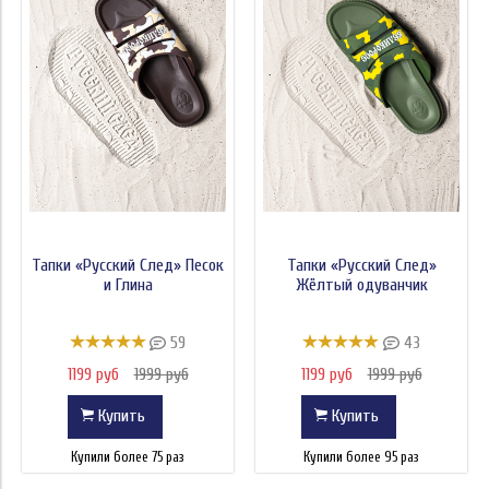
Модель
Цвет
Категория товара Авито
Вид товара Авито
Состояние
Тип Авито
Тапки «Русский След» Песок
Тапки «Русский След»
Бренд
и Глина
Жёлтый одуванчик
Цвет от производителя
59
43
1199 руб
1999 руб
1199 руб
1999 руб
Вид одежды, обуви, аксессуаров
Купить
Купить
Цена
Купили более 75 раз
Купили более 95 раз