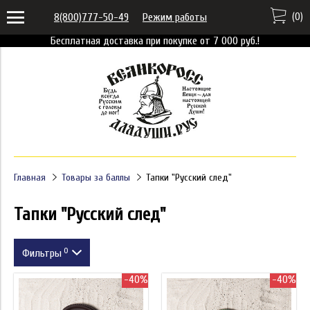
(
0
)
8(800)777-50-49
Режим работы
Бесплатная доставка при покупке от 7 000 руб.!
Главная
Товары за баллы
Тапки "Русский след"
Тапки "Русский след"
0
Фильтры
-40%
-40%
Размер