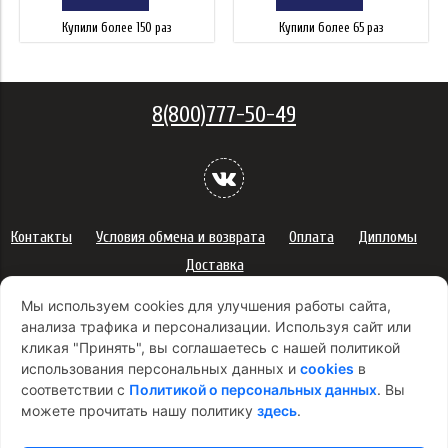
Купили более 150 раз
Купили более 65 раз
8(800)777-50-49
Контакты
Условия обмена и возврата
Оплата
Дипломы
Доставка
Политика конфиденциальности персональных данных
Мы используем cookies для улучшения работы сайта,
Сертификаты
Оферта
анализа трафика и персонализации. Используя сайт или
кликая "Принять", вы соглашаетесь с нашей политикой
Правила использования подарочных карт
использования персональных данных и
cookies
в
Правила ухода за одеждой
Политика платежей
соответствии с
Политикой о персональных данных
. Вы
Условия использования Cookie-файлов
можете прочитать нашу политику
здесь
.
Согласие на рекламную рассылку