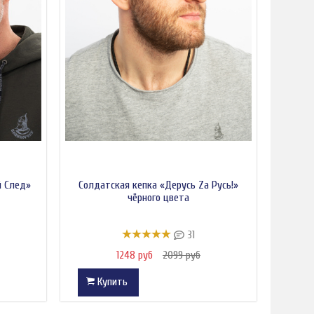
й След»
Солдатская кепка «Дерусь Zа Русь!»
чёрного цвета
31
1248 руб
2099 руб
Купить