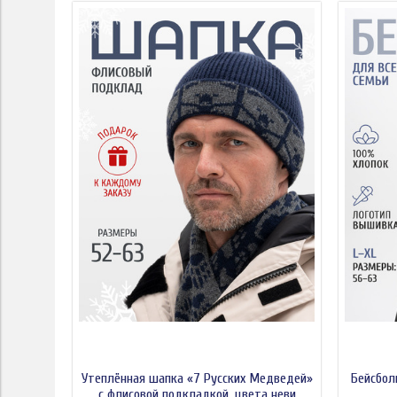
Утеплённая шапка «7 Русских Медведей»
Бейсбол
с флисовой подкладкой, цвета неви