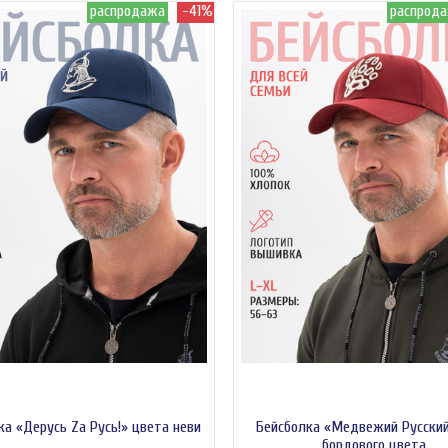
распродажа
-41%
распрод
ка «Дерусь Zа Русь!» цвета неви
Бейсболка «Медвежий Русски
бордового цвета