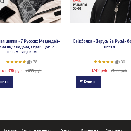
ая шапка «7 Русских Медведей»
Бейсболка «Дерусь Zа Русь!» б
вой подкладкой, серого цвета с
цвета
серым рисунком
78
30
от 898 руб
2099 руб
1248 руб
2099 руб
пить
Купить
Условия обмена и возврата
Оплата
Дипломы
Доставка