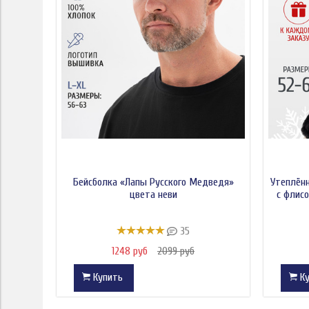
Бейсболка «Лапы Русского Медведя»
Утеплённ
цвета неви
с флис
35
1248 руб
2099 руб
Купить
Ку