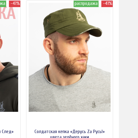
ажа
-41%
распродажа
-41%
й След»
Солдатская кепка «Дерусь Zа Русь!»
цвета зелёного хаки