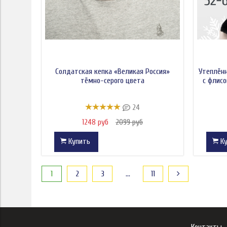
Солдатская кепка «Великая Россия»
Утеплённ
тёмно-серого цвета
с флисо
24
1248 руб
2099 руб
Купить
Ку
1
2
3
…
11
Контакты