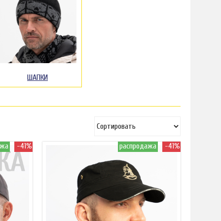
ШАПКИ
ажа
-41%
распродажа
-41%