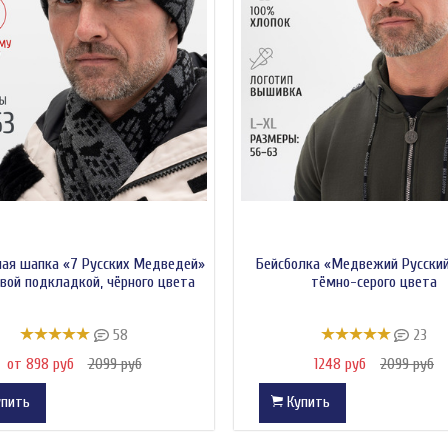
ая шапка «7 Русских Медведей»
Бейсболка «Медвежий Русски
овой подкладкой, чёрного цвета
тёмно-серого цвета
58
23
от 898 руб
2099 руб
1248 руб
2099 руб
пить
Купить