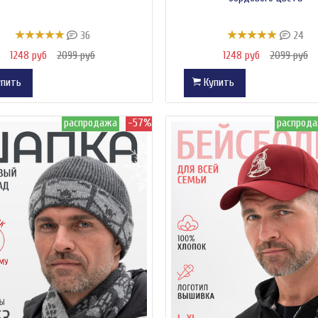
36
24
1248 руб
2099 руб
1248 руб
2099 руб
пить
Купить
распродажа
-57%
распрод