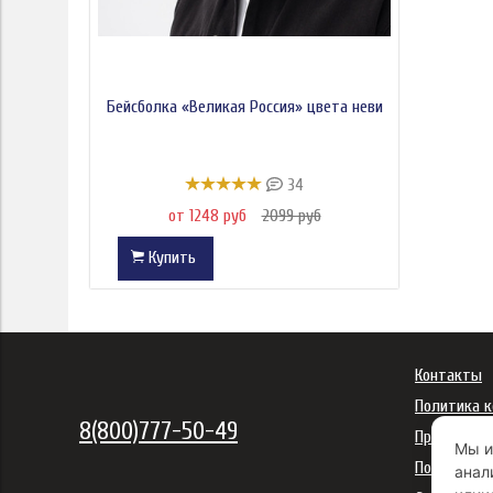
Бейсболка «Великая Россия» цвета неви
34
от 1248 руб
2099 руб
Купить
Контакты
Политика 
8(800)777-50-49
Правила ис
Мы и
Политика 
анал