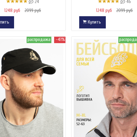
24
46
1248 руб
2099 руб
1248 руб
2099 руб
пить
Купить
распродажа
-41%
распрод