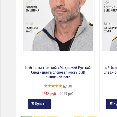
Бейсболка с сеткой «Медвежий Русский
Бейсбол
След» цвета слоновая кость с 3D
След» б
вышивкой лого
30
1248 руб
2099 руб
Купить
Ку