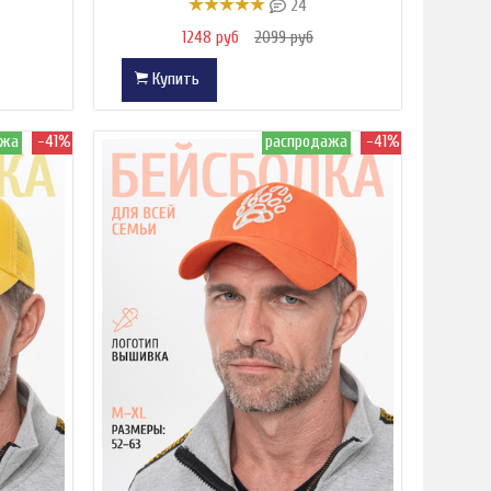
24
1248 руб
2099 руб
Купить
ажа
-41%
распродажа
-41%