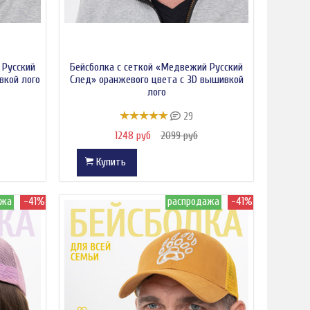
 Русский
Бейсболка с сеткой «Медвежий Русский
вкой лого
След» оранжевого цвета с 3D вышивкой
лого
29
1248 руб
2099 руб
Купить
ажа
-41%
распродажа
-41%