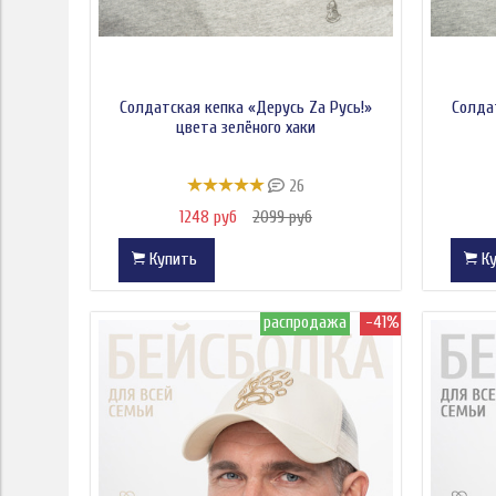
Солдатская кепка «Дерусь Zа Русь!»
Солда
цвета зелёного хаки
26
1248 руб
2099 руб
Купить
Ку
распродажа
-41%