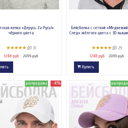
тская кепка «Дерусь Zа Русь!»
Бейсболка с сеткой «Медвежий
чёрного цвета
След» жёлтого цвета с 3D выши
31
29
1248 руб
2099 руб
1248 руб
2099 руб
пить
Купить
распродажа
-41%
распрод