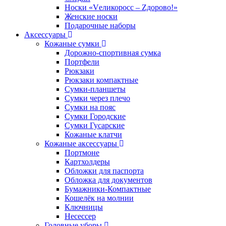
Носки «Vеликоросс – Zдорово!»
Женские носки
Подарочные наборы
Аксессуары
Кожаные сумки
Дорожно-спортивная сумка
Портфели
Рюкзаки
Рюкзаки компактные
Сумки-планшеты
Сумки через плечо
Сумки на пояс
Сумки Городские
Сумки Гусарские
Кожаные клатчи
Кожаные аксессуары
Портмоне
Картхолдеры
Обложки для паспорта
Обложка для документов
Бумажники-Компактные
Кошелёк на молнии
Ключницы
Несессер
Головные уборы