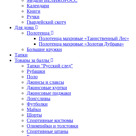
Медали ВЕЛИКОРОСС
Календари
Книги
Ручки
Гвардейский скотч
Для дома
Полотенца
Полотенца махровые «Таинственный Лес»
Полотенца махровые «Золотая Дубрава»
Большие кружки
Тапки
Товары за баллы
Тапки "Русский след"
Рубашки
Поло
Джинсы и слаксы
Джинсовые куртки
Джинсовые пиджаки
Лонгсливы
Футболки
Майки
Шорты
Спортивные костюмы
Олимпийки и толстовки
Спортивные штаны