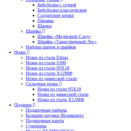
Бейсболки с сеткой
Бейсболки классические
Солдатские кепки
Панамы
Шапки
Шарфы
Шарфы «Медвежий След»
Шарфы «Таинственный Лес»
Наборы шапок и шарфов
Ножи
Ножи из стали Elmax
Ножи из стали S390
Ножи из стали 95X18
Ножи из стали Х12МФ
Ножи из дамасской стали
Складные ножи
Ножи из стали 95X18
Ножи из дамасской стали
Ножи из стали Х12МФ
Подарки
Подарочные наборы
Большие кружки Великоросс
Подарочные карты
Сувениры