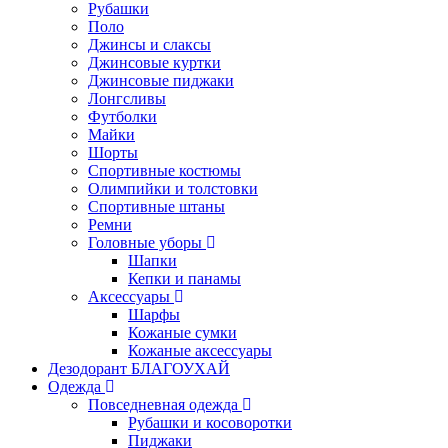
Рубашки
Поло
Джинсы и слаксы
Джинсовые куртки
Джинсовые пиджаки
Лонгсливы
Футболки
Майки
Шорты
Спортивные костюмы
Олимпийки и толстовки
Спортивные штаны
Ремни
Головные уборы
Шапки
Кепки и панамы
Аксессуары
Шарфы
Кожаные сумки
Кожаные аксессуары
Дезодорант БЛАГОУХАЙ
Одежда
Повседневная одежда
Рубашки и косоворотки
Пиджаки