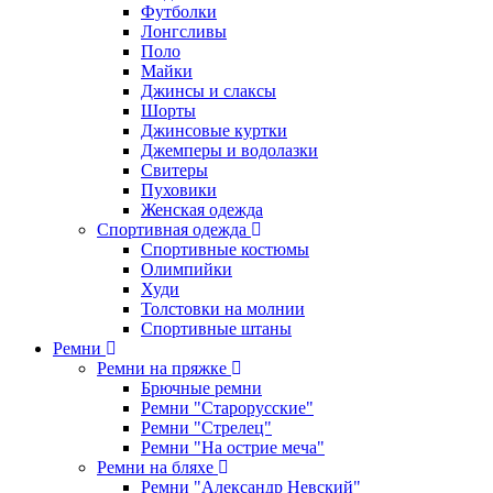
Футболки
Лонгсливы
Поло
Майки
Джинсы и слаксы
Шорты
Джинсовые куртки
Джемперы и водолазки
Свитеры
Пуховики
Женская одежда
Спортивная одежда
Спортивные костюмы
Олимпийки
Худи
Толстовки на молнии
Спортивные штаны
Ремни
Ремни на пряжке
Брючные ремни
Ремни "Старорусские"
Ремни "Стрелец"
Ремни "На острие меча"
Ремни на бляхе
Ремни "Александр Невский"