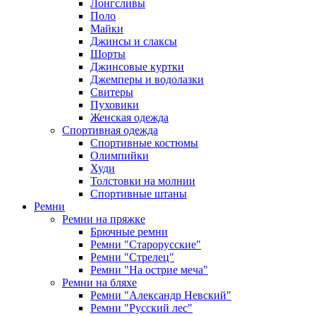
Лонгсливы
Поло
Майки
Джинсы и слаксы
Шорты
Джинсовые куртки
Джемперы и водолазки
Свитеры
Пуховики
Женская одежда
Спортивная одежда
Спортивные костюмы
Олимпийки
Худи
Толстовки на молнии
Спортивные штаны
Ремни
Ремни на пряжке
Брючные ремни
Ремни "Старорусские"
Ремни "Стрелец"
Ремни "На острие меча"
Ремни на бляхе
Ремни "Александр Невский"
Ремни "Русский лес"