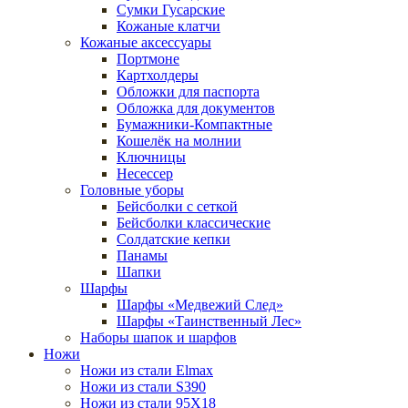
Сумки Гусарские
Кожаные клатчи
Кожаные аксессуары
Портмоне
Картхолдеры
Обложки для паспорта
Обложка для документов
Бумажники-Компактные
Кошелёк на молнии
Ключницы
Несессер
Головные уборы
Бейсболки с сеткой
Бейсболки классические
Солдатские кепки
Панамы
Шапки
Шарфы
Шарфы «Медвежий След»
Шарфы «Таинственный Лес»
Наборы шапок и шарфов
Ножи
Ножи из стали Elmax
Ножи из стали S390
Ножи из стали 95X18