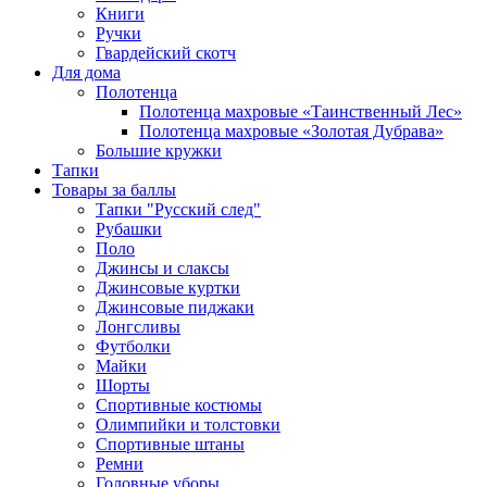
Книги
Ручки
Гвардейский скотч
Для дома
Полотенца
Полотенца махровые «Таинственный Лес»
Полотенца махровые «Золотая Дубрава»
Большие кружки
Тапки
Товары за баллы
Тапки "Русский след"
Рубашки
Поло
Джинсы и слаксы
Джинсовые куртки
Джинсовые пиджаки
Лонгсливы
Футболки
Майки
Шорты
Спортивные костюмы
Олимпийки и толстовки
Спортивные штаны
Ремни
Головные уборы