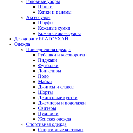
Головные уборы
Шапки
Кепки и панамы
Аксессуары
Шарфы
Кожаные сумки
Кожаные аксессуары
Дезодорант БЛАГОУХАЙ
Одежда
Повседневная одежда
Рубашки и косоворотки
Пиджаки
Футболки
Лонгсливы
Поло
Майки
Джинсы и слаксы
Шорты
Джинсовые куртки
Джемперы и водолазки
Свитеры
Пуховики
Женская одежда
Спортивная одежда
Спортивные костюмы