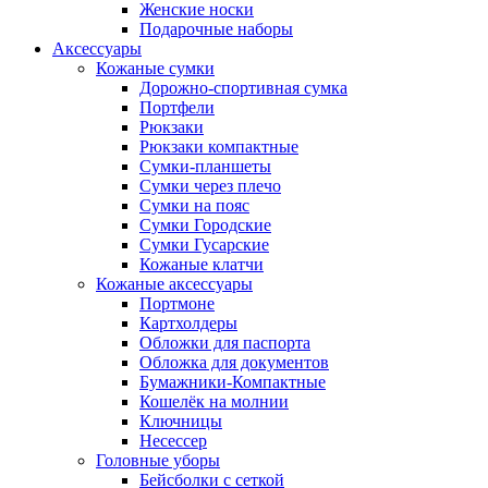
Женские носки
Подарочные наборы
Аксессуары
Кожаные сумки
Дорожно-спортивная сумка
Портфели
Рюкзаки
Рюкзаки компактные
Сумки-планшеты
Сумки через плечо
Сумки на пояс
Сумки Городские
Сумки Гусарские
Кожаные клатчи
Кожаные аксессуары
Портмоне
Картхолдеры
Обложки для паспорта
Обложка для документов
Бумажники-Компактные
Кошелёк на молнии
Ключницы
Несессер
Головные уборы
Бейсболки с сеткой