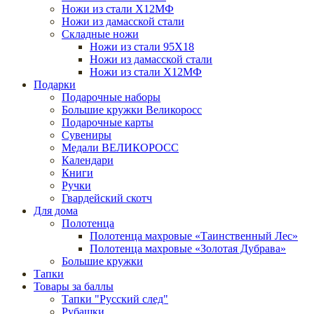
Ножи из стали Х12МФ
Ножи из дамасской стали
Складные ножи
Ножи из стали 95X18
Ножи из дамасской стали
Ножи из стали Х12МФ
Подарки
Подарочные наборы
Большие кружки Великоросс
Подарочные карты
Сувениры
Медали ВЕЛИКОРОСС
Календари
Книги
Ручки
Гвардейский скотч
Для дома
Полотенца
Полотенца махровые «Таинственный Лес»
Полотенца махровые «Золотая Дубрава»
Большие кружки
Тапки
Товары за баллы
Тапки "Русский след"
Рубашки