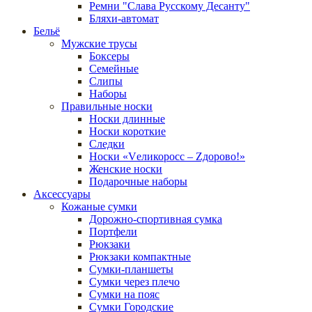
Ремни "Слава Русскому Десанту"
Бляхи-автомат
Бельё
Мужские трусы
Боксеры
Семейные
Слипы
Наборы
Правильные носки
Носки длинные
Носки короткие
Следки
Носки «Vеликоросс – Zдорово!»
Женские носки
Подарочные наборы
Аксессуары
Кожаные сумки
Дорожно-спортивная сумка
Портфели
Рюкзаки
Рюкзаки компактные
Сумки-планшеты
Сумки через плечо
Сумки на пояс
Сумки Городские