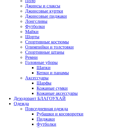
Поло
Джинсы и слаксы
Джинсовые куртки
Джинсовые пиджаки
Лонгсливы
Футболки
Майки
Шорты
Спортивные костюмы
Олимпийки и толстовки
Спортивные штаны
Ремни
Головные уборы
Шапки
Кепки и панамы
Аксессуары
Шарфы
Кожаные сумки
Кожаные аксессуары
Дезодорант БЛАГОУХАЙ
Одежда
Повседневная одежда
Рубашки и косоворотки
Пиджаки
Футболки