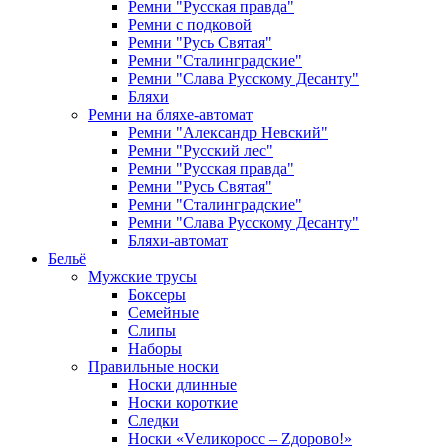
Ремни "Русская правда"
Ремни с подковой
Ремни "Русь Святая"
Ремни "Сталинградские"
Ремни "Слава Русскому Десанту"
Бляхи
Ремни на бляхе-автомат
Ремни "Александр Невский"
Ремни "Русский лес"
Ремни "Русская правда"
Ремни "Русь Святая"
Ремни "Сталинградские"
Ремни "Слава Русскому Десанту"
Бляхи-автомат
Бельё
Мужские трусы
Боксеры
Семейные
Слипы
Наборы
Правильные носки
Носки длинные
Носки короткие
Следки
Носки «Vеликоросс – Zдорово!»