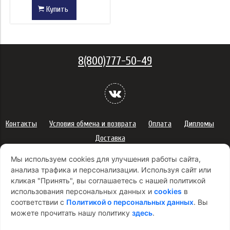
Купить
8(800)777-50-49
Контакты
Условия обмена и возврата
Оплата
Дипломы
Доставка
Политика конфиденциальности персональных данных
Мы используем cookies для улучшения работы сайта,
Сертификаты
Оферта
анализа трафика и персонализации. Используя сайт или
кликая "Принять", вы соглашаетесь с нашей политикой
Правила использования подарочных карт
использования персональных данных и
cookies
в
Правила ухода за одеждой
Политика платежей
соответствии с
Политикой о персональных данных
. Вы
Условия использования Cookie-файлов
можете прочитать нашу политику
здесь
.
Согласие на рекламную рассылку