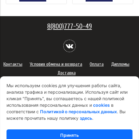
8(800)777-50-49
Контакты
Условия обмена и возврата
Оплата
Дипломы
Доставка
Политика конфиденциальности персональных данных
Мы используем cookies для улучшения работы сайта,
Сертификаты
Оферта
анализа трафика и персонализации. Используя сайт или
кликая "Принять", вы соглашаетесь с нашей политикой
Правила использования подарочных карт
использования персональных данных и
cookies
в
Правила ухода за одеждой
Политика платежей
соответствии с
Политикой о персональных данных
. Вы
Условия использования Cookie-файлов
можете прочитать нашу политику
здесь
.
Согласие на рекламную рассылку
Принять