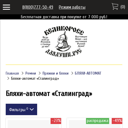
(
0
)
8(800)777-50-49
Режим работы
Бесплатная доставка при покупке от 7 000 руб.!
Главная
Ремни
Пряжки и бляхи
БЛЯХИ-АВТОМАТ
Бляхи-автомат «Сталинград»
Бляхи-автомат «Сталинград»
0
Фильтры
-23%
распродажа
-49%
Цена