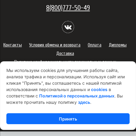
8(800)777-50-49
Контакты
Условия обмена и возврата
Оплата
Дипломы
Доставка
Политика конфиденциальности персональных данных
Мы используем cookies для улучшения работы сайта,
Сертификаты
Оферта
анализа трафика и персонализации. Используя сайт или
Правила использования подарочных карт
кликая "Принять", вы соглашаетесь с нашей политикой
Правила ухода за одеждой
Политика платежей
использования персональных данных и
cookies
в
соответствии с
Условия использования Cookie-файлов
Политикой о персональных данных
. Вы
можете прочитать нашу политику
здесь
.
Согласие на рекламную рассылку
Принять