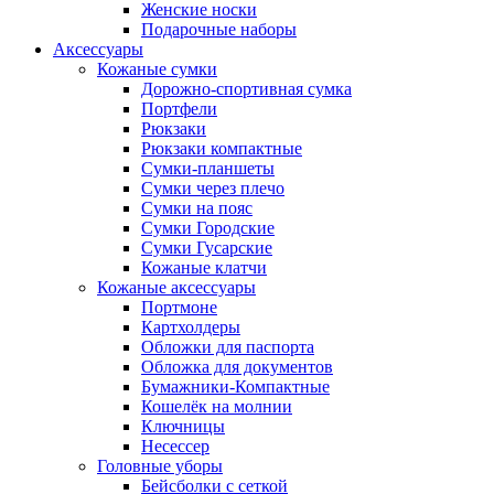
Женские носки
Подарочные наборы
Аксессуары
Кожаные сумки
Дорожно-спортивная сумка
Портфели
Рюкзаки
Рюкзаки компактные
Сумки-планшеты
Сумки через плечо
Сумки на пояс
Сумки Городские
Сумки Гусарские
Кожаные клатчи
Кожаные аксессуары
Портмоне
Картхолдеры
Обложки для паспорта
Обложка для документов
Бумажники-Компактные
Кошелёк на молнии
Ключницы
Несессер
Головные уборы
Бейсболки с сеткой