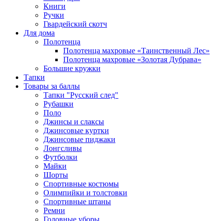
Книги
Ручки
Гвардейский скотч
Для дома
Полотенца
Полотенца махровые «Таинственный Лес»
Полотенца махровые «Золотая Дубрава»
Большие кружки
Тапки
Товары за баллы
Тапки "Русский след"
Рубашки
Поло
Джинсы и слаксы
Джинсовые куртки
Джинсовые пиджаки
Лонгсливы
Футболки
Майки
Шорты
Спортивные костюмы
Олимпийки и толстовки
Спортивные штаны
Ремни
Головные уборы