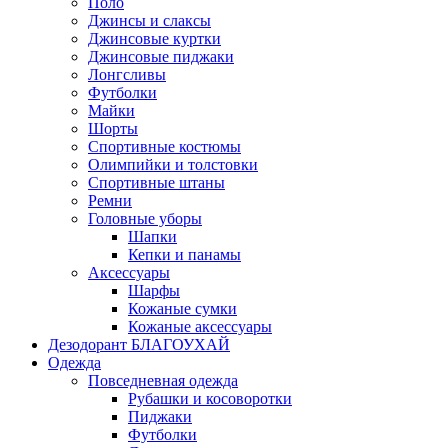
Поло
Джинсы и слаксы
Джинсовые куртки
Джинсовые пиджаки
Лонгсливы
Футболки
Майки
Шорты
Спортивные костюмы
Олимпийки и толстовки
Спортивные штаны
Ремни
Головные уборы
Шапки
Кепки и панамы
Аксессуары
Шарфы
Кожаные сумки
Кожаные аксессуары
Дезодорант БЛАГОУХАЙ
Одежда
Повседневная одежда
Рубашки и косоворотки
Пиджаки
Футболки