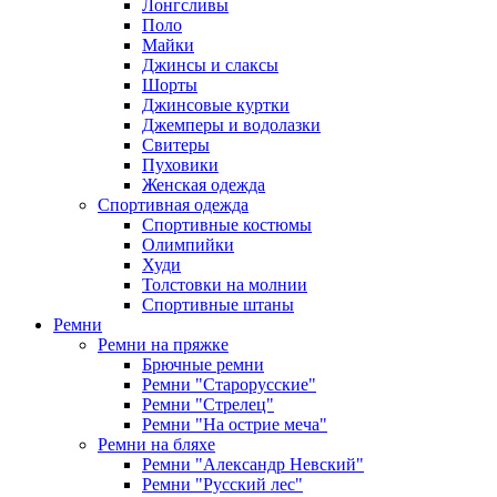
Лонгсливы
Поло
Майки
Джинсы и слаксы
Шорты
Джинсовые куртки
Джемперы и водолазки
Свитеры
Пуховики
Женская одежда
Спортивная одежда
Спортивные костюмы
Олимпийки
Худи
Толстовки на молнии
Спортивные штаны
Ремни
Ремни на пряжке
Брючные ремни
Ремни "Старорусские"
Ремни "Стрелец"
Ремни "На острие меча"
Ремни на бляхе
Ремни "Александр Невский"
Ремни "Русский лес"