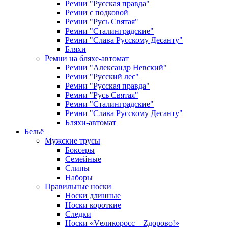
Ремни "Русская правда"
Ремни с подковой
Ремни "Русь Святая"
Ремни "Сталинградские"
Ремни "Слава Русскому Десанту"
Бляхи
Ремни на бляхе-автомат
Ремни "Александр Невский"
Ремни "Русский лес"
Ремни "Русская правда"
Ремни "Русь Святая"
Ремни "Сталинградские"
Ремни "Слава Русскому Десанту"
Бляхи-автомат
Бельё
Мужские трусы
Боксеры
Семейные
Слипы
Наборы
Правильные носки
Носки длинные
Носки короткие
Следки
Носки «Vеликоросс – Zдорово!»