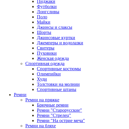
Пиджаки
Футболки
Лонгсливы
Поло
Майки
Джинсы и слаксы
Шорты
Джинсовые куртки
Джемперы и водолазки
Свитеры
Пуховики
Женская одежда
Спортивная одежда
Спортивные костюмы
Олимпийки
Худи
Толстовки на молнии
Спортивные штаны
Ремни
Ремни на пряжке
Брючные ремни
Ремни "Старорусские"
Ремни "Стрелец"
Ремни "На острие меча"
Ремни на бляхе