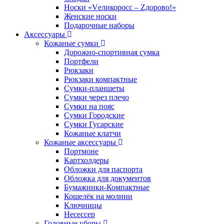
Носки «Vеликоросс – Zдорово!»
Женские носки
Подарочные наборы
Аксессуары
Кожаные сумки
Дорожно-спортивная сумка
Портфели
Рюкзаки
Рюкзаки компактные
Сумки-планшеты
Сумки через плечо
Сумки на пояс
Сумки Городские
Сумки Гусарские
Кожаные клатчи
Кожаные аксессуары
Портмоне
Картхолдеры
Обложки для паспорта
Обложка для документов
Бумажники-Компактные
Кошелёк на молнии
Ключницы
Несессер
Головные уборы