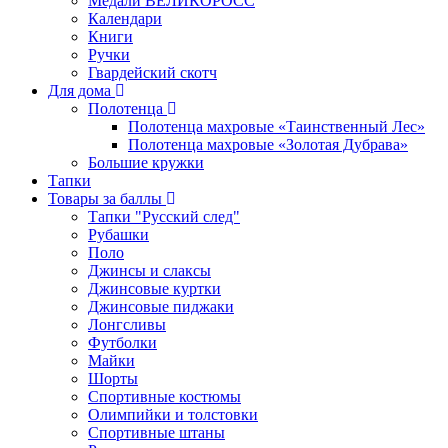
Медали ВЕЛИКОРОСС
Календари
Книги
Ручки
Гвардейский скотч
Для дома
Полотенца
Полотенца махровые «Таинственный Лес»
Полотенца махровые «Золотая Дубрава»
Большие кружки
Тапки
Товары за баллы
Тапки "Русский след"
Рубашки
Поло
Джинсы и слаксы
Джинсовые куртки
Джинсовые пиджаки
Лонгсливы
Футболки
Майки
Шорты
Спортивные костюмы
Олимпийки и толстовки
Спортивные штаны