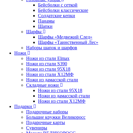
Бейсболки с сеткой
Бейсболки классические
Солдатские кепки
Панамы
Шапки
Шарфы
Шарфы «Медвежий След»
Шарфы «Таинственный Лес»
Наборы шапок и шарфов
Ножи
Ножи из стали Elmax
Ножи из стали S390
Ножи из стали 95X18
Ножи из стали Х12МФ
Ножи из дамасской стали
Складные ножи
Ножи из стали 95X18
Ножи из дамасской стали
Ножи из стали Х12МФ
Подарки
Подарочные наборы
Большие кружки Великоросс
Подарочные карты
Сувениры