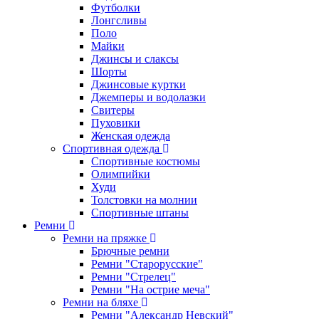
Футболки
Лонгсливы
Поло
Майки
Джинсы и слаксы
Шорты
Джинсовые куртки
Джемперы и водолазки
Свитеры
Пуховики
Женская одежда
Спортивная одежда
Спортивные костюмы
Олимпийки
Худи
Толстовки на молнии
Спортивные штаны
Ремни
Ремни на пряжке
Брючные ремни
Ремни "Старорусские"
Ремни "Стрелец"
Ремни "На острие меча"
Ремни на бляхе
Ремни "Александр Невский"