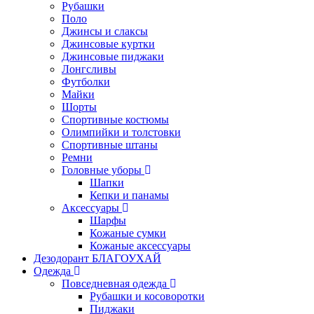
Рубашки
Поло
Джинсы и слаксы
Джинсовые куртки
Джинсовые пиджаки
Лонгсливы
Футболки
Майки
Шорты
Спортивные костюмы
Олимпийки и толстовки
Спортивные штаны
Ремни
Головные уборы
Шапки
Кепки и панамы
Аксессуары
Шарфы
Кожаные сумки
Кожаные аксессуары
Дезодорант БЛАГОУХАЙ
Одежда
Повседневная одежда
Рубашки и косоворотки
Пиджаки