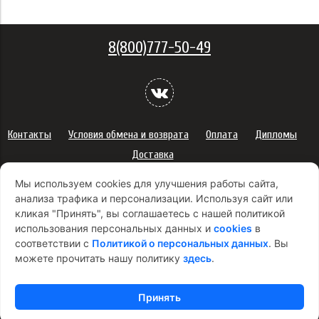
8(800)777-50-49
Контакты
Условия обмена и возврата
Оплата
Дипломы
Доставка
Политика конфиденциальности персональных данных
Мы используем cookies для улучшения работы сайта,
Сертификаты
Оферта
анализа трафика и персонализации. Используя сайт или
кликая "Принять", вы соглашаетесь с нашей политикой
Правила использования подарочных карт
использования персональных данных и
cookies
в
Правила ухода за одеждой
Политика платежей
соответствии с
Политикой о персональных данных
. Вы
Условия использования Cookie-файлов
можете прочитать нашу политику
здесь
.
Согласие на рекламную рассылку
Принять