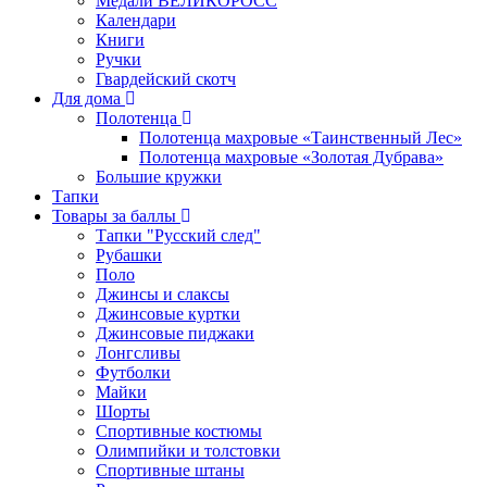
Медали ВЕЛИКОРОСС
Календари
Книги
Ручки
Гвардейский скотч
Для дома
Полотенца
Полотенца махровые «Таинственный Лес»
Полотенца махровые «Золотая Дубрава»
Большие кружки
Тапки
Товары за баллы
Тапки "Русский след"
Рубашки
Поло
Джинсы и слаксы
Джинсовые куртки
Джинсовые пиджаки
Лонгсливы
Футболки
Майки
Шорты
Спортивные костюмы
Олимпийки и толстовки
Спортивные штаны