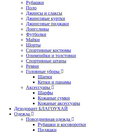
Рубашки
Поло
Джинсы и слаксы
Джинсовые куртки
Джинсовые пиджаки
Лонгсливы
Футболки
Майки
Шорты
Спортивные костюмы
Олимпийки и толстовки
Спортивные штаны
Ремни
Головные уборы
Шапки
Кепки и панамы
Аксессуары
Шарфы
Кожаные сумки
Кожаные аксессуары
Дезодорант БЛАГОУХАЙ
Одежда
Повседневная одежда
Рубашки и косоворотки
Пиджаки