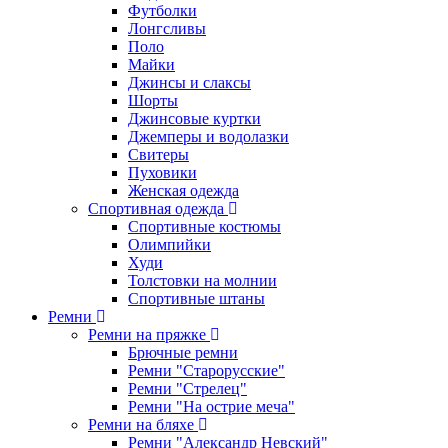
Футболки
Лонгсливы
Поло
Майки
Джинсы и слаксы
Шорты
Джинсовые куртки
Джемперы и водолазки
Свитеры
Пуховики
Женская одежда
Спортивная одежда
Спортивные костюмы
Олимпийки
Худи
Толстовки на молнии
Спортивные штаны
Ремни
Ремни на пряжке
Брючные ремни
Ремни "Старорусские"
Ремни "Стрелец"
Ремни "На острие меча"
Ремни на бляхе
Ремни "Александр Невский"