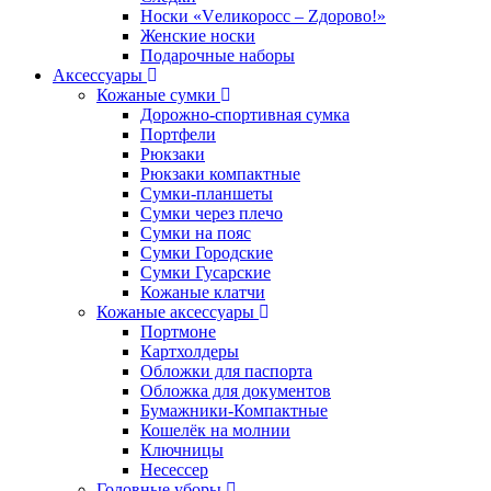
Носки «Vеликоросс – Zдорово!»
Женские носки
Подарочные наборы
Аксессуары
Кожаные сумки
Дорожно-спортивная сумка
Портфели
Рюкзаки
Рюкзаки компактные
Сумки-планшеты
Сумки через плечо
Сумки на пояс
Сумки Городские
Сумки Гусарские
Кожаные клатчи
Кожаные аксессуары
Портмоне
Картхолдеры
Обложки для паспорта
Обложка для документов
Бумажники-Компактные
Кошелёк на молнии
Ключницы
Несессер
Головные уборы