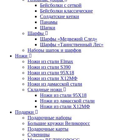
Бейсболки с сеткой
Бейсболки классические
Солдатские кепки
Панамы
Шапки
Шарфы
Шарфы «Медвежий След»
Шарфы «Таинственный Лес»
Наборы шапок и шарфов
Ножи
Ножи из стали Elmax
Ножи из стали S390
Ножи из стали 95X18
Ножи из стали Х12МФ
Ножи из дамасской стали
Складные ножи
Ножи из стали 95X18
Ножи из дамасской стали
Ножи из стали Х12МФ
Подарки
Подарочные наборы
Большие кружки Великоросс
Подарочные карты
Сувениры