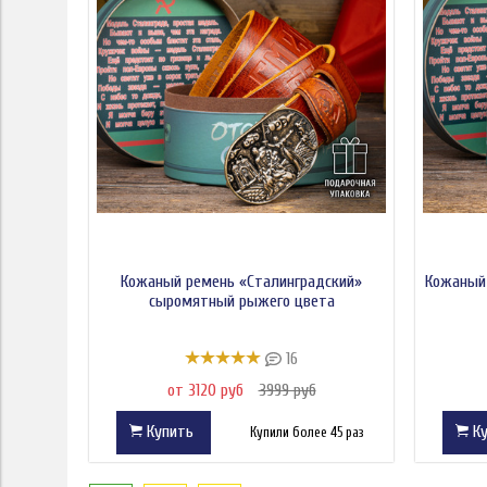
Кожаный ремень «Сталинградский»
Кожаный 
сыромятный рыжего цвета
16
от 3120 руб
3999 руб
Купить
Ку
Купили более 45 раз