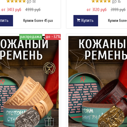
18
16
от 3413 руб
4999 руб
от 3120 руб
3999 руб
пить
Купить
Купили более 45 раз
Купили более
распродажа
до -32%