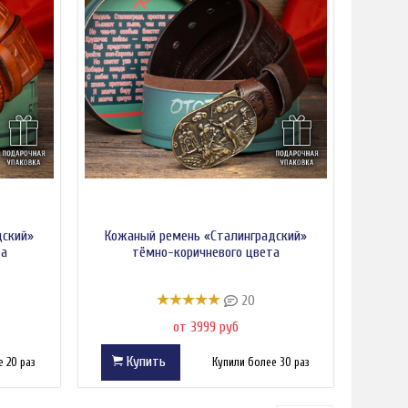
дский»
Кожаный ремень «Сталинградский»
та
тёмно-коричневого цвета
20
от 3999 руб
Купить
 20 раз
Купили более 30 раз