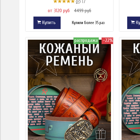
17
от 3120 руб
4499 руб
Купить
Ку
Купили более 35 раз
распродажа
-22%