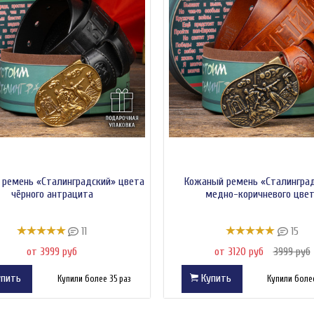
ремень «Сталинградский» цвета
Кожаный ремень «Сталингра
чёрного антрацита
медно-коричневого цве
11
15
от 3999 руб
от 3120 руб
3999 руб
пить
Купить
Купили более 35 раз
Купили более