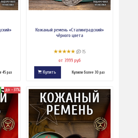
дский»
Кожаный ремень «Сталинградский»
чёрного цвета
15
от 3999 руб
Купить
 45 раз
Купили более 30 раз
а
до -31%