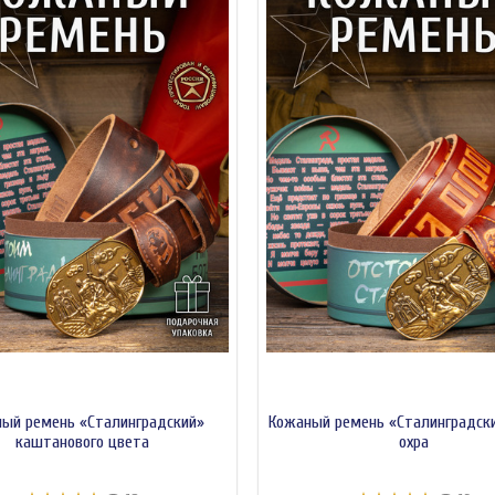
ый ремень «Сталинградский»
Кожаный ремень «Сталинградск
каштанового цвета
охра