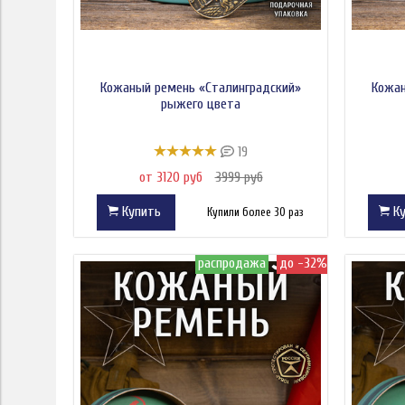
Кожаный ремень «Сталинградский»
Кожан
рыжего цвета
19
от 3120 руб
3999 руб
Купить
Ку
Купили более 30 раз
распродажа
до -32%