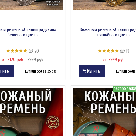
ый ремень «Сталинградский»
Кожаный ремень «Сталингра
бежевого цвета
вишнёвого цвета
20
19
от 3120 руб
3999 руб
от 3999 руб
пить
Купить
Купили более 35 раз
Купили более
распродаж