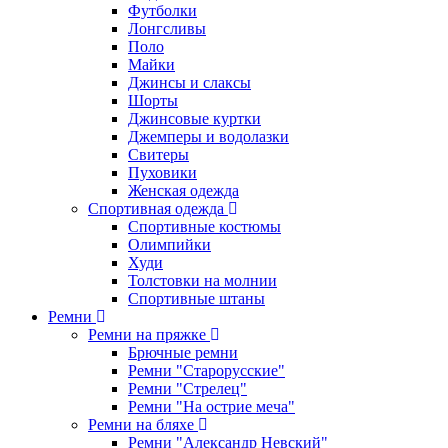
Футболки
Лонгсливы
Поло
Майки
Джинсы и слаксы
Шорты
Джинсовые куртки
Джемперы и водолазки
Свитеры
Пуховики
Женская одежда
Спортивная одежда
Спортивные костюмы
Олимпийки
Худи
Толстовки на молнии
Спортивные штаны
Ремни
Ремни на пряжке
Брючные ремни
Ремни "Старорусские"
Ремни "Стрелец"
Ремни "На острие меча"
Ремни на бляхе
Ремни "Александр Невский"