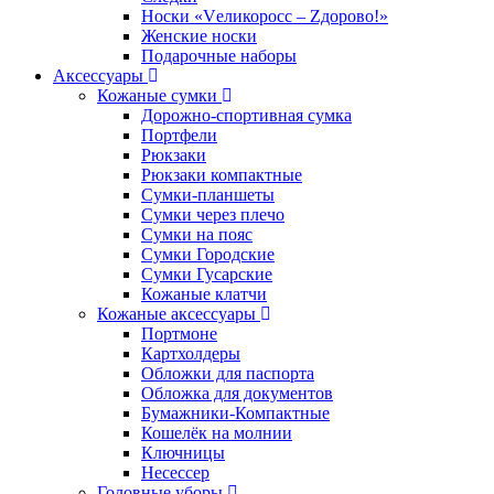
Носки «Vеликоросс – Zдорово!»
Женские носки
Подарочные наборы
Аксессуары
Кожаные сумки
Дорожно-спортивная сумка
Портфели
Рюкзаки
Рюкзаки компактные
Сумки-планшеты
Сумки через плечо
Сумки на пояс
Сумки Городские
Сумки Гусарские
Кожаные клатчи
Кожаные аксессуары
Портмоне
Картхолдеры
Обложки для паспорта
Обложка для документов
Бумажники-Компактные
Кошелёк на молнии
Ключницы
Несессер
Головные уборы