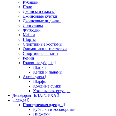
Рубашки
Поло
Джинсы и слаксы
Джинсовые куртки
Джинсовые пиджаки
Лонгсливы
Футболки
Майки
Шорты
Спортивные костюмы
Олимпийки и толстовки
Спортивные штаны
Ремни
Головные уборы
Шапки
Кепки и панамы
Аксессуары
Шарфы
Кожаные сумки
Кожаные аксессуары
Дезодорант БЛАГОУХАЙ
Одежда
Повседневная одежда
Рубашки и косоворотки
Пиджаки