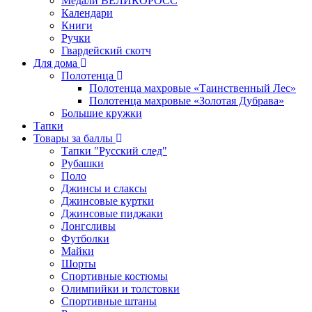
Медали ВЕЛИКОРОСС
Календари
Книги
Ручки
Гвардейский скотч
Для дома
Полотенца
Полотенца махровые «Таинственный Лес»
Полотенца махровые «Золотая Дубрава»
Большие кружки
Тапки
Товары за баллы
Тапки "Русский след"
Рубашки
Поло
Джинсы и слаксы
Джинсовые куртки
Джинсовые пиджаки
Лонгсливы
Футболки
Майки
Шорты
Спортивные костюмы
Олимпийки и толстовки
Спортивные штаны