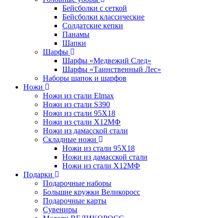
Бейсболки с сеткой
Бейсболки классические
Солдатские кепки
Панамы
Шапки
Шарфы
Шарфы «Медвежий След»
Шарфы «Таинственный Лес»
Наборы шапок и шарфов
Ножи
Ножи из стали Elmax
Ножи из стали S390
Ножи из стали 95X18
Ножи из стали Х12МФ
Ножи из дамасской стали
Складные ножи
Ножи из стали 95X18
Ножи из дамасской стали
Ножи из стали Х12МФ
Подарки
Подарочные наборы
Большие кружки Великоросс
Подарочные карты
Сувениры