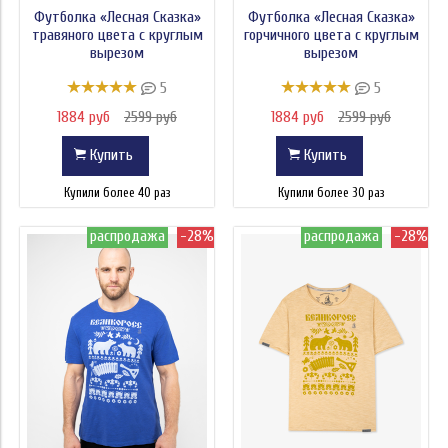
Футболка «Лесная Сказка»
Футболка «Лесная Сказка»
Цена
травяного цвета с круглым
горчичного цвета с круглым
вырезом
вырезом
5
5
1884 руб
2599 руб
1884 руб
2599 руб
Купить
Купить
Купили более 40 раз
Купили более 30 раз
распродажа
-28%
распродажа
-28%