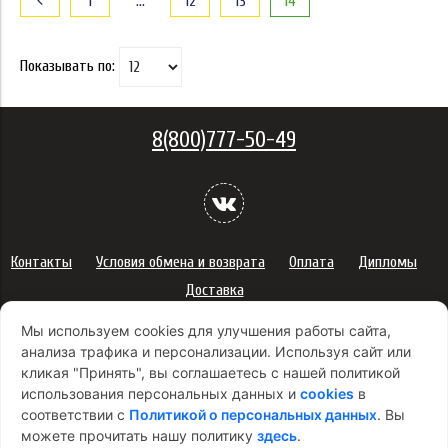
1
…
12
13
14
Показывать по:
8(800)777-50-49
Контакты
Условия обмена и возврата
Оплата
Дипломы
Доставка
Политика конфиденциальности персональных данных
Мы используем cookies для улучшения работы сайта,
Сертификаты
Оферта
анализа трафика и персонализации. Используя сайт или
кликая "Принять", вы соглашаетесь с нашей политикой
Правила использования подарочных карт
использования персональных данных и
cookies
в
Правила ухода за одеждой
Политика платежей
соответствии с
Политикой о персональных данных
. Вы
Условия использования Cookie-файлов
можете прочитать нашу политику
здесь
.