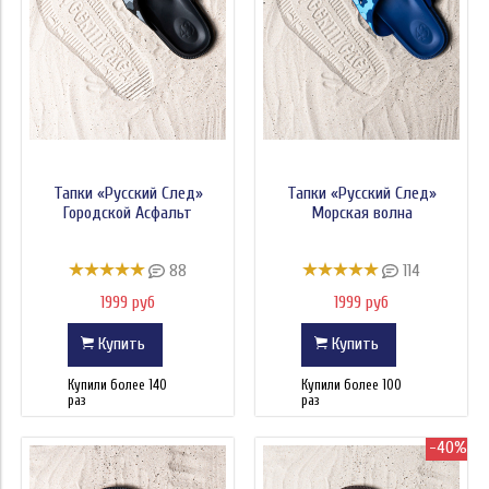
Бахрома
Состав:
Высота
Ширина
Тапки «Русский След»
Тапки «Русский След»
Ширина дна
Городской Асфальт
Морская волна
Категория товара Авито
88
114
1999 руб
1999 руб
Вид товара Авито
Купить
Купить
Состояние
Купили более 140
Купили более 100
Тип Авито
раз
раз
Бренд
-40%
Цвет от производителя