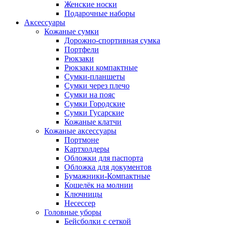
Женские носки
Подарочные наборы
Аксессуары
Кожаные сумки
Дорожно-спортивная сумка
Портфели
Рюкзаки
Рюкзаки компактные
Сумки-планшеты
Сумки через плечо
Сумки на пояс
Сумки Городские
Сумки Гусарские
Кожаные клатчи
Кожаные аксессуары
Портмоне
Картхолдеры
Обложки для паспорта
Обложка для документов
Бумажники-Компактные
Кошелёк на молнии
Ключницы
Несессер
Головные уборы
Бейсболки с сеткой