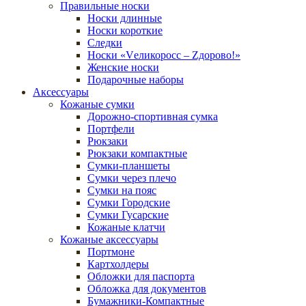
Правильные носки
Носки длинные
Носки короткие
Следки
Носки «Vеликоросс – Zдорово!»
Женские носки
Подарочные наборы
Аксессуары
Кожаные сумки
Дорожно-спортивная сумка
Портфели
Рюкзаки
Рюкзаки компактные
Сумки-планшеты
Сумки через плечо
Сумки на пояс
Сумки Городские
Сумки Гусарские
Кожаные клатчи
Кожаные аксессуары
Портмоне
Картхолдеры
Обложки для паспорта
Обложка для документов
Бумажники-Компактные