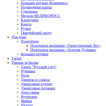
Большие кружки Великоросс
Подарочные карты
Сувениры
Медали ВЕЛИКОРОСС
Календари
Книги
Ручки
Гвардейский скотч
Для дома
Полотенца
Полотенца махровые «Таинственный Лес»
Полотенца махровые «Золотая Дубрава»
Большие кружки
Тапки
Товары за баллы
Тапки "Русский след"
Рубашки
Поло
Джинсы и слаксы
Джинсовые куртки
Джинсовые пиджаки
Лонгсливы
Футболки
Майки
Шорты