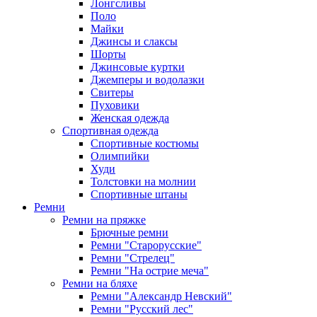
Лонгсливы
Поло
Майки
Джинсы и слаксы
Шорты
Джинсовые куртки
Джемперы и водолазки
Свитеры
Пуховики
Женская одежда
Спортивная одежда
Спортивные костюмы
Олимпийки
Худи
Толстовки на молнии
Спортивные штаны
Ремни
Ремни на пряжке
Брючные ремни
Ремни "Старорусские"
Ремни "Стрелец"
Ремни "На острие меча"
Ремни на бляхе
Ремни "Александр Невский"
Ремни "Русский лес"