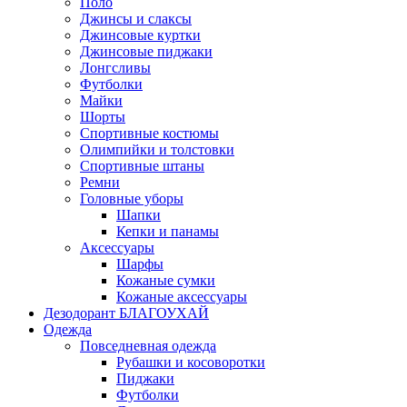
Поло
Джинсы и слаксы
Джинсовые куртки
Джинсовые пиджаки
Лонгсливы
Футболки
Майки
Шорты
Спортивные костюмы
Олимпийки и толстовки
Спортивные штаны
Ремни
Головные уборы
Шапки
Кепки и панамы
Аксессуары
Шарфы
Кожаные сумки
Кожаные аксессуары
Дезодорант БЛАГОУХАЙ
Одежда
Повседневная одежда
Рубашки и косоворотки
Пиджаки
Футболки