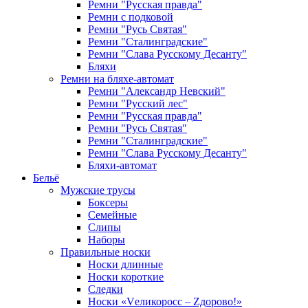
Ремни "Русская правда"
Ремни с подковой
Ремни "Русь Святая"
Ремни "Сталинградские"
Ремни "Слава Русскому Десанту"
Бляхи
Ремни на бляхе-автомат
Ремни "Александр Невский"
Ремни "Русский лес"
Ремни "Русская правда"
Ремни "Русь Святая"
Ремни "Сталинградские"
Ремни "Слава Русскому Десанту"
Бляхи-автомат
Бельё
Мужские трусы
Боксеры
Семейные
Слипы
Наборы
Правильные носки
Носки длинные
Носки короткие
Следки
Носки «Vеликоросс – Zдорово!»