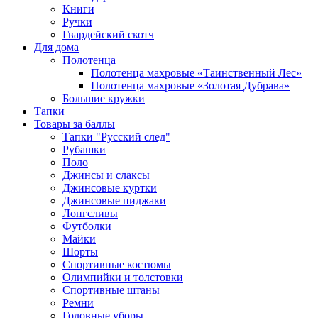
Книги
Ручки
Гвардейский скотч
Для дома
Полотенца
Полотенца махровые «Таинственный Лес»
Полотенца махровые «Золотая Дубрава»
Большие кружки
Тапки
Товары за баллы
Тапки "Русский след"
Рубашки
Поло
Джинсы и слаксы
Джинсовые куртки
Джинсовые пиджаки
Лонгсливы
Футболки
Майки
Шорты
Спортивные костюмы
Олимпийки и толстовки
Спортивные штаны
Ремни
Головные уборы