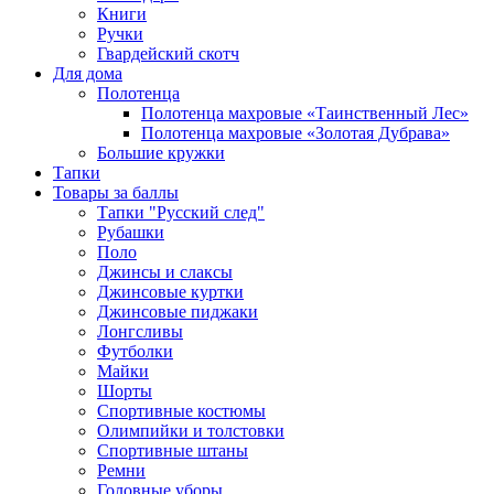
Книги
Ручки
Гвардейский скотч
Для дома
Полотенца
Полотенца махровые «Таинственный Лес»
Полотенца махровые «Золотая Дубрава»
Большие кружки
Тапки
Товары за баллы
Тапки "Русский след"
Рубашки
Поло
Джинсы и слаксы
Джинсовые куртки
Джинсовые пиджаки
Лонгсливы
Футболки
Майки
Шорты
Спортивные костюмы
Олимпийки и толстовки
Спортивные штаны
Ремни
Головные уборы