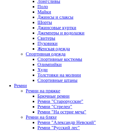
Лонгсливы
Поло
Майки
Джинсы и слаксы
Шорты
Джинсовые куртки
Джемперы и водолазки
Свитеры
Пуховики
Женская одежда
Спортивная одежда
Спортивные костюмы
Олимпийки
Худи
Толстовки на молнии
Спортивные штаны
Ремни
Ремни на пряжке
Брючные ремни
Ремни "Старорусские"
Ремни "Стрелец"
Ремни "На острие меча"
Ремни на бляхе
Ремни "Александр Невский"
Ремни "Русский лес"