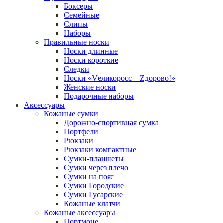
Боксеры
Семейные
Слипы
Наборы
Правильные носки
Носки длинные
Носки короткие
Следки
Носки «Vеликоросс – Zдорово!»
Женские носки
Подарочные наборы
Аксессуары
Кожаные сумки
Дорожно-спортивная сумка
Портфели
Рюкзаки
Рюкзаки компактные
Сумки-планшеты
Сумки через плечо
Сумки на пояс
Сумки Городские
Сумки Гусарские
Кожаные клатчи
Кожаные аксессуары
Портмоне