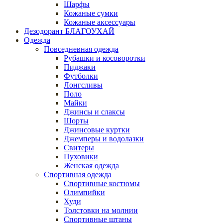
Шарфы
Кожаные сумки
Кожаные аксессуары
Дезодорант БЛАГОУХАЙ
Одежда
Повседневная одежда
Рубашки и косоворотки
Пиджаки
Футболки
Лонгсливы
Поло
Майки
Джинсы и слаксы
Шорты
Джинсовые куртки
Джемперы и водолазки
Свитеры
Пуховики
Женская одежда
Спортивная одежда
Спортивные костюмы
Олимпийки
Худи
Толстовки на молнии
Спортивные штаны