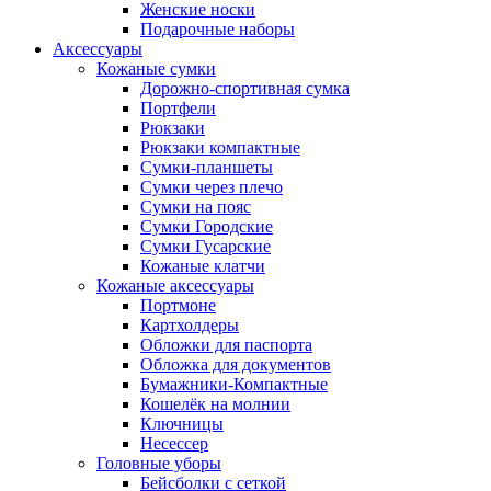
Женские носки
Подарочные наборы
Аксессуары
Кожаные сумки
Дорожно-спортивная сумка
Портфели
Рюкзаки
Рюкзаки компактные
Сумки-планшеты
Сумки через плечо
Сумки на пояс
Сумки Городские
Сумки Гусарские
Кожаные клатчи
Кожаные аксессуары
Портмоне
Картхолдеры
Обложки для паспорта
Обложка для документов
Бумажники-Компактные
Кошелёк на молнии
Ключницы
Несессер
Головные уборы
Бейсболки с сеткой