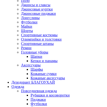
Поло
Джинсы и слаксы
Джинсовые куртки
Джинсовые пиджаки
Лонгсливы
Футболки
Майки
Шорты
Спортивные костюмы
Олимпийки и толстовки
Спортивные штаны
Ремни
Головные уборы
Шапки
Кепки и панамы
Аксессуары
Шарфы
Кожаные сумки
Кожаные аксессуары
Дезодорант БЛАГОУХАЙ
Одежда
Повседневная одежда
Рубашки и косоворотки
Пиджаки
Футболки