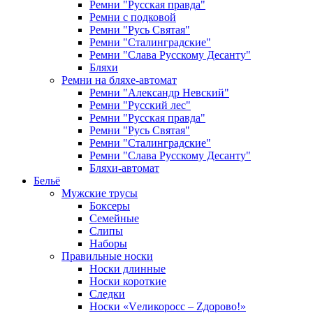
Ремни "Русская правда"
Ремни с подковой
Ремни "Русь Святая"
Ремни "Сталинградские"
Ремни "Слава Русскому Десанту"
Бляхи
Ремни на бляхе-автомат
Ремни "Александр Невский"
Ремни "Русский лес"
Ремни "Русская правда"
Ремни "Русь Святая"
Ремни "Сталинградские"
Ремни "Слава Русскому Десанту"
Бляхи-автомат
Бельё
Мужские трусы
Боксеры
Семейные
Слипы
Наборы
Правильные носки
Носки длинные
Носки короткие
Следки
Носки «Vеликоросс – Zдорово!»