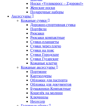
Носки «Vеликоросс – Zдорово!»
Женские носки
Подарочные наборы
Аксессуары
Кожаные сумки
Дорожно-спортивная сумка
Портфели
Рюкзаки
Рюкзаки компактные
Сумки-планшеты
Сумки через плечо
Сумки на пояс
Сумки Городские
Сумки Гусарские
Кожаные клатчи
Кожаные аксессуары
Портмоне
Картхолдеры
Обложки для паспорта
Обложка для документов
Бумажники-Компактные
Кошелёк на молнии
Ключницы
Несессер
Головные уборы