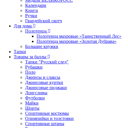
Медали ВЕЛИКОРОСС
Календари
Книги
Ручки
Гвардейский скотч
Для дома
Полотенца
Полотенца махровые «Таинственный Лес»
Полотенца махровые «Золотая Дубрава»
Большие кружки
Тапки
Товары за баллы
Тапки "Русский след"
Рубашки
Поло
Джинсы и слаксы
Джинсовые куртки
Джинсовые пиджаки
Лонгсливы
Футболки
Майки
Шорты
Спортивные костюмы
Олимпийки и толстовки
Спортивные штаны