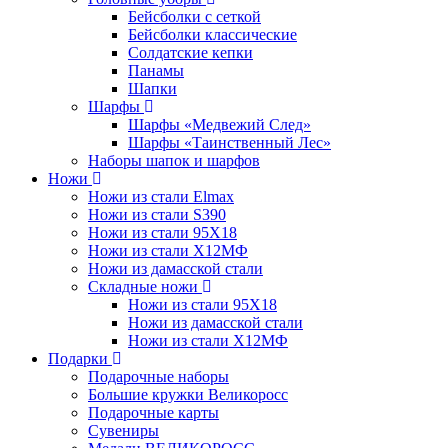
Бейсболки с сеткой
Бейсболки классические
Солдатские кепки
Панамы
Шапки
Шарфы
Шарфы «Медвежий След»
Шарфы «Таинственный Лес»
Наборы шапок и шарфов
Ножи
Ножи из стали Elmax
Ножи из стали S390
Ножи из стали 95X18
Ножи из стали Х12МФ
Ножи из дамасской стали
Складные ножи
Ножи из стали 95X18
Ножи из дамасской стали
Ножи из стали Х12МФ
Подарки
Подарочные наборы
Большие кружки Великоросс
Подарочные карты
Сувениры