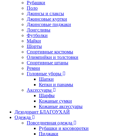
Рубашки
Поло
Джинсы и слаксы
Джинсовые куртки
Джинсовые пиджаки
Лонгсливы
Футболки
Майки
Шорты
Спортивные костюмы
Олимпийки и толстовки
Спортивные штаны
Ремни
Головные уборы
Шапки
Кепки и панамы
Аксессуары
Шарфы
Кожаные сумки
Кожаные аксессуары
Дезодорант БЛАГОУХАЙ
Одежда
Повседневная одежда
Рубашки и косоворотки
Пиджаки