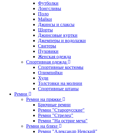
Футболки
Лонгсливы
Поло
Майки
Джинсы и слаксы
Шорты
Джинсовые куртки
Джемперы и водолазки
Свитеры
Пуховики
Женская одежда
Спортивная одежда
Спортивные костюмы
Олимпийки
Худи
Толстовки на молнии
Спортивные штаны
Ремни
Ремни на пряжке
Брючные ремни
Ремни "Старорусские"
Ремни "Стрелец"
Ремни "На острие меча"
Ремни на бляхе
Ремни "Александр Невский"