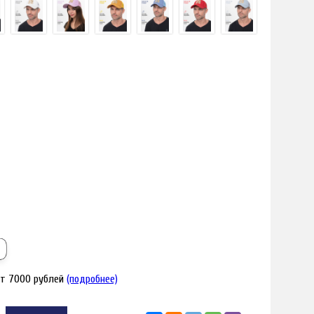
я увеличения
Наведите для
от 7000 рублей
(подробнее)