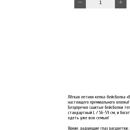
Лёгкая летняя кепка-бейсболка «
настоящего премиального хлопка!
Безупречно сшитые бейсболки теп
стандартный L / 56-59 см, и бога
одеть уже всю семью!
Яркие, радующие глаз расцветки