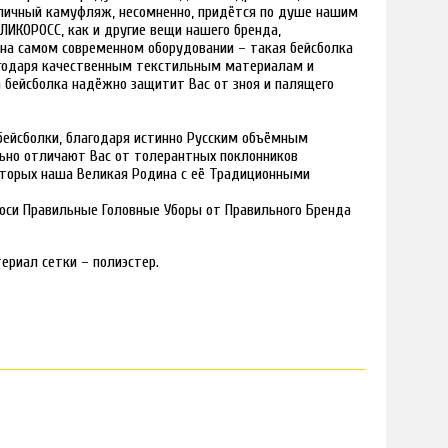
зличный камуфляж, несомненно, придётся по душе нашим
ИКОРОСС, как и другие вещи нашего бренда,
на самом современном оборудовании – такая бейсболка
агодаря качественным текстильным материалам и
 бейсболка надёжно защитит Вас от зноя и палящего
 бейсболки, благодаря истинно Русским объёмным
ьно отличают Вас от толерантных поклонников
оторых наша Великая Родина с её Традиционными
 носи Правильные Головные Уборы от Правильного Бренда
териал сетки – полиэстер.