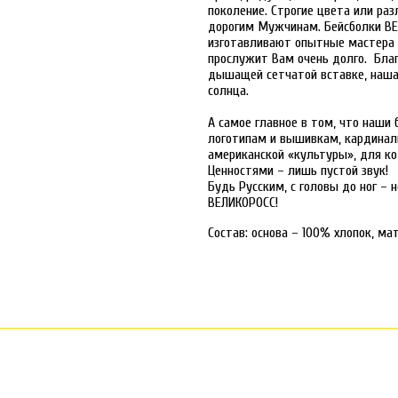
поколение. Строгие цвета или ра
дорогим Мужчинам. Бейсболки ВЕЛ
изготавливают опытные мастера 
прослужит Вам очень долго. Бл
дышащей сетчатой вставке, наша
солнца.
А самое главное в том, что наши
логотипам и вышивкам, кардинал
американской «культуры», для к
Ценностями – лишь пустой звук!
Будь Русским, с головы до ног –
ВЕЛИКОРОСС!
Состав: основа – 100% хлопок, ма