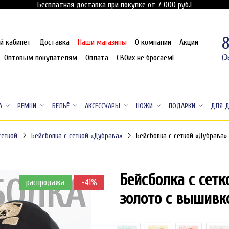
Бесплатная доставка при покупке от 7 000 руб.!
й кабинет
Доставка
Наши магазины
О компании
Акции
Оптовым покупателям
Оплата
СВОих не бросаем!
(З
А
РЕМНИ
БЕЛЬЁ
АКСЕССУАРЫ
НОЖИ
ПОДАРКИ
ДЛЯ 
сеткой
Бейсболка с сеткой «Дубрава»
Бейсболка с сеткой «Дубрава» 
Бейсболка с сетк
распродажа
-41%
золото с вышивк