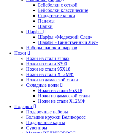
Бейсболки с сеткой
Бейсболки классические
Солдатские кепки
Панамы
Шапки
Шарфы
Шарфы «Медвежий След»
Шарфы «Таинственный Лес»
Наборы шапок и шарфов
Ножи
Ножи из стали Elmax
Ножи из стали S390
Ножи из стали 95X18
Ножи из стали Х12МФ
Ножи из дамасской стали
Складные ножи
Ножи из стали 95X18
Ножи из дамасской стали
Ножи из стали Х12МФ
Подарки
Подарочные наборы
Большие кружки Великоросс
Подарочные карты
Сувениры