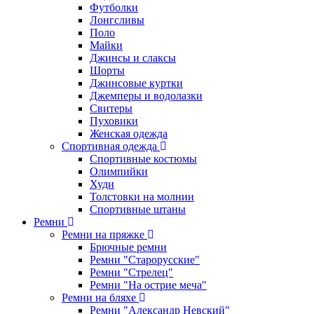
Футболки
Лонгсливы
Поло
Майки
Джинсы и слаксы
Шорты
Джинсовые куртки
Джемперы и водолазки
Свитеры
Пуховики
Женская одежда
Спортивная одежда
Спортивные костюмы
Олимпийки
Худи
Толстовки на молнии
Спортивные штаны
Ремни
Ремни на пряжке
Брючные ремни
Ремни "Старорусские"
Ремни "Стрелец"
Ремни "На острие меча"
Ремни на бляхе
Ремни "Александр Невский"