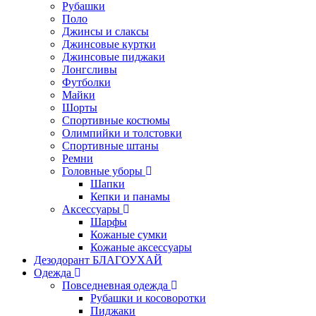
Рубашки
Поло
Джинсы и слаксы
Джинсовые куртки
Джинсовые пиджаки
Лонгсливы
Футболки
Майки
Шорты
Спортивные костюмы
Олимпийки и толстовки
Спортивные штаны
Ремни
Головные уборы
Шапки
Кепки и панамы
Аксессуары
Шарфы
Кожаные сумки
Кожаные аксессуары
Дезодорант БЛАГОУХАЙ
Одежда
Повседневная одежда
Рубашки и косоворотки
Пиджаки