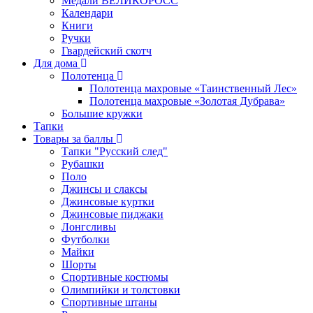
Медали ВЕЛИКОРОСС
Календари
Книги
Ручки
Гвардейский скотч
Для дома
Полотенца
Полотенца махровые «Таинственный Лес»
Полотенца махровые «Золотая Дубрава»
Большие кружки
Тапки
Товары за баллы
Тапки "Русский след"
Рубашки
Поло
Джинсы и слаксы
Джинсовые куртки
Джинсовые пиджаки
Лонгсливы
Футболки
Майки
Шорты
Спортивные костюмы
Олимпийки и толстовки
Спортивные штаны