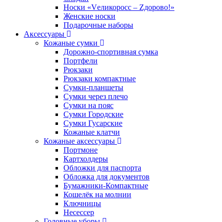
Носки «Vеликоросс – Zдорово!»
Женские носки
Подарочные наборы
Аксессуары
Кожаные сумки
Дорожно-спортивная сумка
Портфели
Рюкзаки
Рюкзаки компактные
Сумки-планшеты
Сумки через плечо
Сумки на пояс
Сумки Городские
Сумки Гусарские
Кожаные клатчи
Кожаные аксессуары
Портмоне
Картхолдеры
Обложки для паспорта
Обложка для документов
Бумажники-Компактные
Кошелёк на молнии
Ключницы
Несессер
Головные уборы