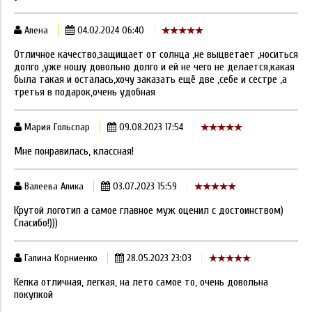
Алена
04.02.2024 06:40
Отличное качество,защищает от солнца ,не выцветает ,носиться
долго ,уже ношу довольно долго и ей не чего не делается,какая
была такая и осталась,хочу заказать ещё две ,себе и сестре ,а
третья в подарок,очень удобная
Мария Гольспар
09.08.2023 17:54
Мне понравилась, классная!
Валеева Алика
03.07.2023 15:59
Крутой логотип а самое главное муж оценил с достоинством)
Спасибо!)))
Галина Корниенко
28.05.2023 23:03
Кепка отличная, легкая, на лето самое то, очень довольна
покупкой