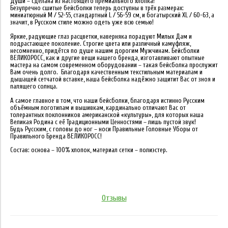
Души – сделана из настоящего премиального хлопка!
Безупречно сшитые бейсболки теперь доступны в трёх размерах:
миниатюрный M / 52-55, стандартный L / 56-59 см, и богатырский XL / 60-63, а
значит, в Русском стиле можно одеть уже всю семью!
Яркие, радующие глаз расцветки, наверняка порадуют Милых Дам и
подрастающее поколение. Строгие цвета или различный камуфляж,
несомненно, придётся по душе нашим дорогим Мужчинам. Бейсболки
ВЕЛИКОРОСС, как и другие вещи нашего бренда, изготавливают опытные
мастера на самом современном оборудовании – такая бейсболка прослужит
Вам очень долго. Благодаря качественным текстильным материалам и
дышащей сетчатой вставке, наша бейсболка надёжно защитит Вас от зноя и
палящего солнца.
А самое главное в том, что наши бейсболки, благодаря истинно Русским
объёмным логотипам и вышивкам, кардинально отличают Вас от
толерантных поклонников американской «культуры», для которых наша
Великая Родина с её Традиционными Ценностями – лишь пустой звук!
Будь Русским, с головы до ног – носи Правильные Головные Уборы от
Правильного Бренда ВЕЛИКОРОСС!
Состав: основа – 100% хлопок, материал сетки – полиэстер.
Отзывы