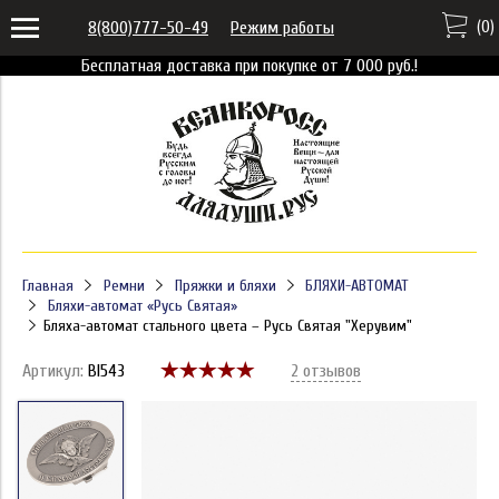
(
0
)
8(800)777-50-49
Режим работы
Бесплатная доставка при покупке от 7 000 руб.!
Главная
Ремни
Пряжки и бляхи
БЛЯХИ-АВТОМАТ
Бляхи-автомат «Русь Святая»
Бляха-автомат стального цвета – Русь Святая "Херувим"
Артикул:
Bl543
2 отзывов