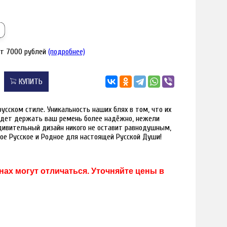
от 7000 рублей
(подробнее)
КУПИТЬ
русском стиле. Уникальность наших блях в том, что их
удет держать ваш ремень более надёжно, нежели
дивительный дизайн никого не оставит равнодушным,
мое Русское и Родное для настоящей Русской Души!
ах могут отличаться. Уточняйте цены в
я увеличения
Наведите для