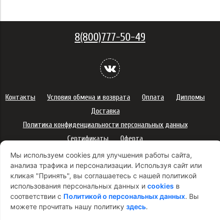
8(800)777-50-49
Контакты
Условия обмена и возврата
Оплата
Дипломы
Доставка
Политика конфиденциальности персональных данных
Сертификаты
Оферта
Правила использования подарочных карт
Мы используем cookies для улучшения работы сайта,
анализа трафика и персонализации. Используя сайт или
Правила ухода за одеждой
Политика платежей
кликая "Принять", вы соглашаетесь с нашей политикой
Условия использования Cookie-файлов
использования персональных данных и
cookies
в
Согласие на рекламную рассылку
соответствии с
Политикой о персональных данных
. Вы
можете прочитать нашу политику
здесь
.