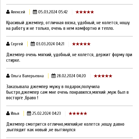
Алексей
05.03.2024 05:42
Красивый джемпер, отличная вязка, удобный, не колется, ношу
на работу и не только, очень в нем комфортно и тепло.
Сергей
03.03.2024 04:21
Джемпер очень мягкий, удобный, не колется, держит форму при
стирке.
Ольга Валерьевна
28.02.2024 04:20
Заказывала джемпер мужу в подарок,получила
быстро,джемпер сам мне очень понравился,мягкий ,муж был в
восторге ,браво !
Илья
25.02.2024 04:23
Джемпер смотрится отлично,мягкий,не колется ,ношу давно
,выглядит как новый ,не вытянулся