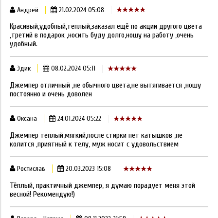
Андрей
21.02.2024 05:08
Красивый,удобный,теплый,заказал ещё по акции другого цвета
,третий в подарок ,носить буду долго,ношу на работу ,очень
удобный.
Эдик
08.02.2024 05:11
Джемпер отличный ,не обычного цвета,не вытягивается ,ношу
постоянно и очень доволен
Оксана
24.01.2024 05:22
Джемпер теплый,мягкий,после стирки нет катышков ,не
колится ,приятный к телу, муж носит с удовольствием
Ростислав
20.03.2023 15:08
Тёплый, практичный джемпер, я думаю порадует меня этой
весной! Рекомендую!)