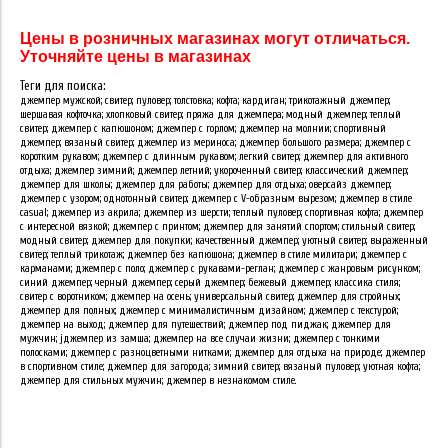
Цены в розничных магазинах могут отличаться.
Уточняйте цены в магазинах
Теги для поиска:
джемпер мужской; свитер; пуловер; толстовка; кофта; кардиган; трикотажный джемпер;
шершавая кофточка; хлопковый свитер; пряжа для джемпера; модный джемпер; теплый
свитер; джемпер с капюшоном; джемпер с горлом; джемпер на молнии; спортивный
джемпер; вязаный свитер; джемпер из мериноса; джемпер большого размера; джемпер с
коротким рукавом; джемпер с длинным рукавом; легкий свитер; джемпер для активного
отдыха; джемпер зимний; джемпер летний; укороченный свитер; классический джемпер;
джемпер для школы; джемпер для работы; джемпер для отдыха; оверсайз джемпер;
джемпер с узором; однотонный свитер; джемпер с V-образным вырезом; джемпер в стиле
casual; джемпер из акрила; джемпер из шерсти; теплый пуловер; спортивная кофта; джемпер
с интересной вязкой; джемпер с принтом; джемпер для занятий спортом; стильный свитер;
модный свитер; джемпер для покупки; качественный джемпер; уютный свитер; выраженный
свитер; теплый трикотаж; джемпер без капюшона; джемпер в стиле милитари; джемпер с
карманами; джемпер с поло; джемпер с рукавами-реглан; джемпер с жанровым рисунком;
синий джемпер; черный джемпер; серый джемпер; бежевый джемпер; классика стиля;
свитер с воротником; джемпер на осень; универсальный свитер; джемпер для стройных;
джемпер для полных; джемпер с минималистичным дизайном; джемпер с текстурой;
джемпер на выход; джемпер для путешествий; джемпер под пиджак; джемпер для
мужчин; jджемпер из замша; джемпер на все случаи жизни; джемпер с тонкими
полосками; джемпер с разноцветными нитками; джемпер для отдыха на природе; джемпер
в спортивном стиле; джемпер для загорода; зимний свитер; вязаный пуловер; уютная кофта;
джемпер для стильных мужчин; джемпер в незнакомом стиле.