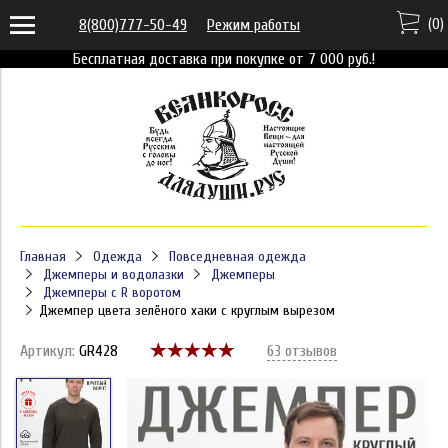
(
0
)
8(800)777-50-49
Режим работы
Бесплатная доставка при покупке от 7 000 руб.!
Главная
Одежда
Повседневная одежда
Джемперы и водолазки
Джемперы
Джемперы с R воротом
Джемпер цвета зелёного хаки с круглым вырезом
Артикул:
GR428
63 отзывов