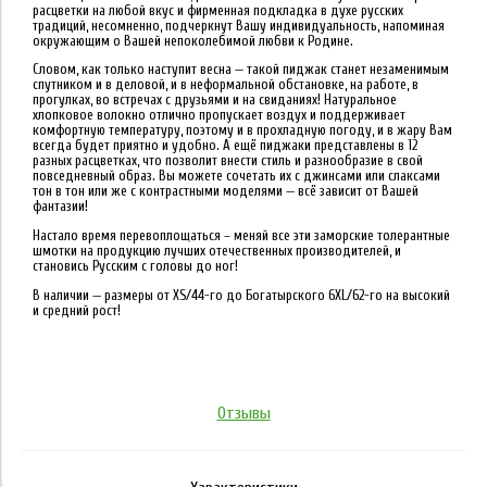
расцветки на любой вкус и фирменная подкладка в духе русских
традиций, несомненно, подчеркнут Вашу индивидуальность, напоминая
окружающим о Вашей непоколебимой любви к Родине.
Словом, как только наступит весна — такой пиджак станет незаменимым
спутником и в деловой, и в неформальной обстановке, на работе, в
прогулках, во встречах с друзьями и на свиданиях! Натуральное
хлопковое волокно отлично пропускает воздух и поддерживает
комфортную температуру, поэтому и в прохладную погоду, и в жару Вам
всегда будет приятно и удобно. А ещё пиджаки представлены в
12
разных расцветках
, что позволит внести стиль и разнообразие в свой
повседневный образ. Вы можете сочетать их с джинсами или слаксами
тон в тон или же с контрастными моделями — всё зависит от Вашей
фантазии!
Настало время перевоплощаться – меняй все эти заморские толерантные
шмотки на продукцию лучших отечественных производителей, и
становись Русским с головы до ног!
В наличии — размеры от
XS/44-го до Богатырского 6XL/62-го
на высокий
и средний рост!
Отзывы