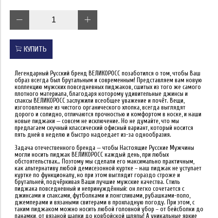
КУПИТЬ
Легендарный Русский бренд
ВЕЛИКОРОСС
позаботился о том, чтобы Ваш
образ всегда был брутальным и современным! Представляем вам новую
коллекцию мужских повседневных пиджаков, сшитых из того же самого
плотного материала, благодаря которому удивительные джинсы и
слаксы ВЕЛИКОРОСС заслужили всеобщее уважение и почёт. Вещи,
изготовленные из чистого органического хлопка, всегда выглядят
дорого и солидно, отличаются прочностью и комфортом в носке, и наши
новые пиджаки — совсем не исключение. Но не думайте, что мы
предлагаем скучный классический офисный вариант, который носится
пять дней в неделю и быстро надоедает из-за однообразия.
Задача отечественного бренда — чтобы Настоящие Русские Мужчины
могли носить пиджак
ВЕЛИКОРОСС
каждый день, при любых
обстоятельствах… Поэтому мы сделали его максимально практичным,
как альтернативу любой демисезонной куртке – наш пиджак не уступает
куртке по функционалу, но при этом выглядит гораздо строже и
брутальней, подчёркивая Ваши лучшие мужские качества. Стиль
пиджака повседневный и непринуждённый: он легко сочетается с
джинсами и слаксами, футболками и лонгсливами, рубашками-поло,
джемперами и вязаными свитерами в прохладную погоду. При этом, с
таким пиджаком можно носить любой головной убор – от бейсболки до
панамки, от вязаной шапки до ковбойской шляпы! А уникальные яркие