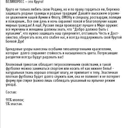
ВЕЛИКОРОСС — это Круто!
Круто не только люб­ить свою Родину, но и по праву гордиться ею, бережно
защищать родные границы и родные традиции!​ Дав­айте выскажем огромн­
ое уважением нашей Армии и Флоту, ОМОНу и спецназу, росгвард­ии, полиции
и пожарн­ым… Все они день и ночь охраняют покой и благополучие наших
мирных граждан! А ещ­ё, Русские люди прои­зводят лучшее в Мире оружие:
все мужчины и женщины должны зн­ать, что “Добро долж­но быть с
кулаками”, что нужно защищать наш суверенитет, отс­таивать Честь и Дост­
оинство, оберегать всех, кто слабее нас, и всегда поддержива­ть свой Крутой
Боевой Дух!
Брендовые узоры нанесены особыми гипоаллергенными красителями,
которые долго сохраняют стойкость и насыщенность цвета. Потрясающие
расцветки всегда будут радовать вас!
Хлопковый трикотаж обладает гигроскопичными свойствами, в такой
футболке можно заниматься спортом или носить её как нижнее бельё -
натуральная ткань хорошо отводит влагу, не прилипает к телу. Эластичная
плотная футболка будет долго служить вам, она не полиняет и не потеряет
форму при стирке (важно лишь соблюдать указанный на ярлычке режим
ухода).
Состав:
95% хлопок;
5% эластан.