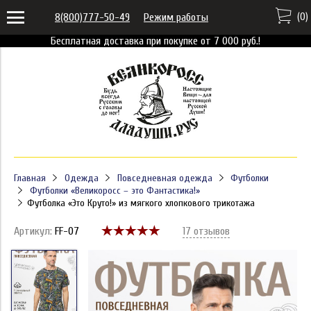
(
0
)
8(800)777-50-49
Режим работы
Бесплатная доставка при покупке от 7 000 руб.!
Главная
Одежда
Повседневная одежда
Футболки
Футболки «Великоросс – это Фантастика!»
Футболка «Это Круто!» из мягкого хлопкового трикотажа
Артикул:
FF-07
17 отзывов