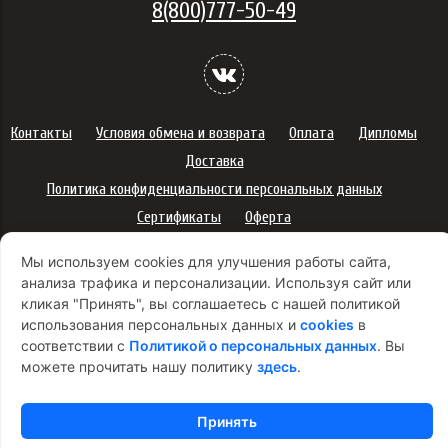
8(800)777-50-49
Контакты
Условия обмена и возврата
Оплата
Дипломы
Доставка
Политика конфиденциальности персональных данных
Сертификаты
Оферта
Правила использования подарочных карт
Мы используем cookies для улучшения работы сайта,
Правила ухода за одеждой
Политика платежей
анализа трафика и персонализации. Используя сайт или
Условия использования Cookie-файлов
кликая "Принять", вы соглашаетесь с нашей политикой
использования персональных данных и
cookies
в
Согласие на рекламную рассылку
соответствии с
Политикой о персональных данных
. Вы
можете прочитать нашу политику
здесь
.
Принять