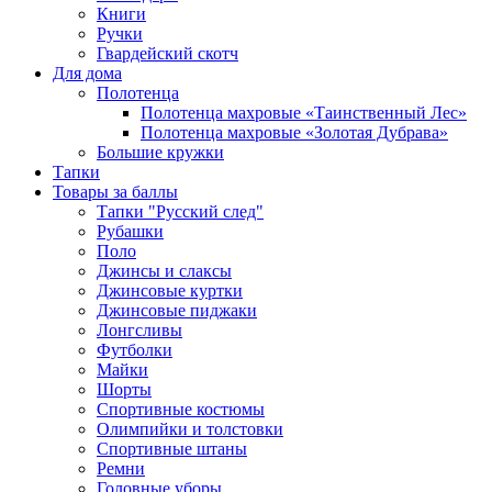
Книги
Ручки
Гвардейский скотч
Для дома
Полотенца
Полотенца махровые «Таинственный Лес»
Полотенца махровые «Золотая Дубрава»
Большие кружки
Тапки
Товары за баллы
Тапки "Русский след"
Рубашки
Поло
Джинсы и слаксы
Джинсовые куртки
Джинсовые пиджаки
Лонгсливы
Футболки
Майки
Шорты
Спортивные костюмы
Олимпийки и толстовки
Спортивные штаны
Ремни
Головные уборы