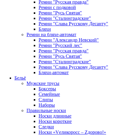
Ремни "Русская правда"
Ремни с подковой
Ремни "Русь Святая"
Ремни "Сталинградские"
Ремни "Слава Русскому Десанту"
Бляхи
Ремни на бляхе-автомат
Ремни "Александр Невский"
Ремни "Русский лес"
Ремни "Русская правда"
Ремни "Русь Святая"
Ремни "Сталинградские"
Ремни "Слава Русскому Десанту"
Бляхи-автомат
Бельё
Мужские трусы
Боксеры
Семейные
Слипы
Наборы
Правильные носки
Носки длинные
Носки короткие
Следки
Носки «Vеликоросс – Zдорово!»