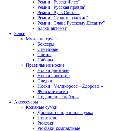
Ремни "Русский лес"
Ремни "Русская правда"
Ремни "Русь Святая"
Ремни "Сталинградские"
Ремни "Слава Русскому Десанту"
Бляхи-автомат
Бельё
Мужские трусы
Боксеры
Семейные
Слипы
Наборы
Правильные носки
Носки длинные
Носки короткие
Следки
Носки «Vеликоросс – Zдорово!»
Женские носки
Подарочные наборы
Аксессуары
Кожаные сумки
Дорожно-спортивная сумка
Портфели
Рюкзаки
Рюкзаки компактные