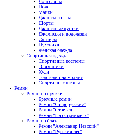
Лонгсливы
Поло
Майки
Джинсы и слаксы
Шорты
Джинсовые куртки
Джемперы и водолазки
Свитеры
Пуховики
Женская одежда
Спортивная одежда
Спортивные костюмы
Олимпийки
Худи
Толстовки на молнии
Спортивные штаны
Ремни
Ремни на пряжке
Брючные ремни
Ремни "Старорусские"
Ремни "Стрелец"
Ремни "На острие меча"
Ремни на бляхе
Ремни "Александр Невский"
Ремни "Русский лес"