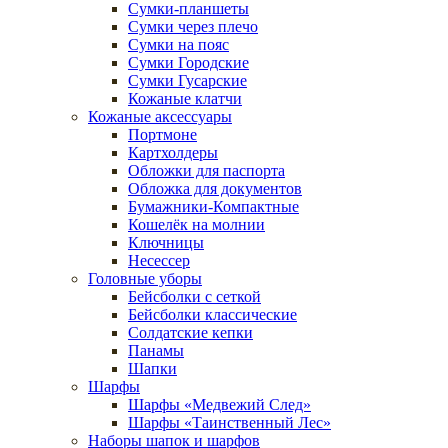
Сумки-планшеты
Сумки через плечо
Сумки на пояс
Сумки Городские
Сумки Гусарские
Кожаные клатчи
Кожаные аксессуары
Портмоне
Картхолдеры
Обложки для паспорта
Обложка для документов
Бумажники-Компактные
Кошелёк на молнии
Ключницы
Несессер
Головные уборы
Бейсболки с сеткой
Бейсболки классические
Солдатские кепки
Панамы
Шапки
Шарфы
Шарфы «Медвежий След»
Шарфы «Таинственный Лес»
Наборы шапок и шарфов