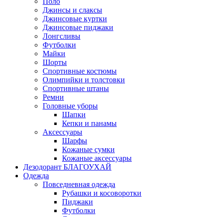
Поло
Джинсы и слаксы
Джинсовые куртки
Джинсовые пиджаки
Лонгсливы
Футболки
Майки
Шорты
Спортивные костюмы
Олимпийки и толстовки
Спортивные штаны
Ремни
Головные уборы
Шапки
Кепки и панамы
Аксессуары
Шарфы
Кожаные сумки
Кожаные аксессуары
Дезодорант БЛАГОУХАЙ
Одежда
Повседневная одежда
Рубашки и косоворотки
Пиджаки
Футболки