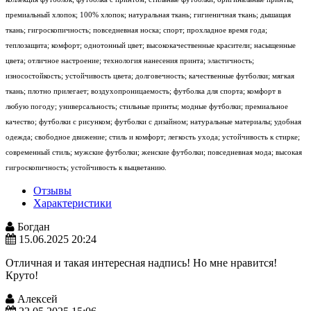
премиальный хлопок; 100% хлопок; натуральная ткань; гигиеничная ткань; дышащая
ткань; гигроскопичность; повседневная носка; спорт; прохладное время года;
теплозащита; комфорт; однотонный цвет; высококачественные красители; насыщенные
цвета; отличное настроение; технология нанесения принта; эластичность;
износостойкость; устойчивость цвета; долговечность; качественные футболки; мягкая
ткань; плотно прилегает; воздухопроницаемость; футболка для спорта; комфорт в
любую погоду; универсальность; стильные принты; модные футболки; премиальное
качество; футболки с рисунком; футболки с дизайном; натуральные материалы; удобная
одежда; свободное движение; стиль и комфорт; легкость ухода; устойчивость к стирке;
современный стиль; мужские футболки; женские футболки; повседневная мода; высокая
гигроскопичность; устойчивость к выцветанию.
Отзывы
Характеристики
Богдан
15.06.2025 20:24
Отличная и такая интересная надпись! Но мне нравится!
Круто!
Алексей