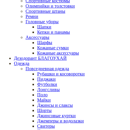
Спортивные костюмы
Олимпийки и толстовки
Спортивные штаны
Ремни
Головные уборы
Шапки
Кепки и панамы
Аксессуары
Шарфы
Кожаные сумки
Кожаные аксессуары
Дезодорант БЛАГОУХАЙ
Одежда
Повседневная одежда
Рубашки и косоворотки
Пиджаки
Футболки
Лонгсливы
Поло
Майки
Джинсы и слаксы
Шорты
Джинсовые куртки
Джемперы и водолазки
Свитеры