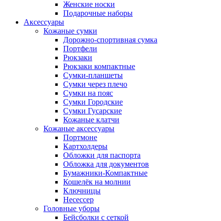
Женские носки
Подарочные наборы
Аксессуары
Кожаные сумки
Дорожно-спортивная сумка
Портфели
Рюкзаки
Рюкзаки компактные
Сумки-планшеты
Сумки через плечо
Сумки на пояс
Сумки Городские
Сумки Гусарские
Кожаные клатчи
Кожаные аксессуары
Портмоне
Картхолдеры
Обложки для паспорта
Обложка для документов
Бумажники-Компактные
Кошелёк на молнии
Ключницы
Несессер
Головные уборы
Бейсболки с сеткой