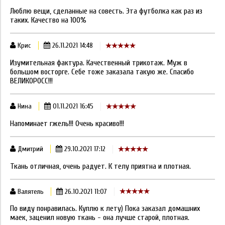
Люблю вещи, сделанные на совесть. Эта футболка как раз из
таких. Качество на 100%
Крис
26.11.2021 14:48
Изумительная фактура. Качественный трикотаж. Муж в
большом восторге. Себе тоже заказала такую же. Спасибо
ВЕЛИКОРОСС!!!
Нина
01.11.2021 16:45
Напоминает гжель!!! Очень красиво!!!
Дмитрий
29.10.2021 17:12
Ткань отличная, очень радует. К телу приятна и плотная.
Валятель
26.10.2021 11:07
По виду понравилась. Куплю к лету) Пока заказал домашних
маек, заценил новую ткань - она лучше старой, плотная.