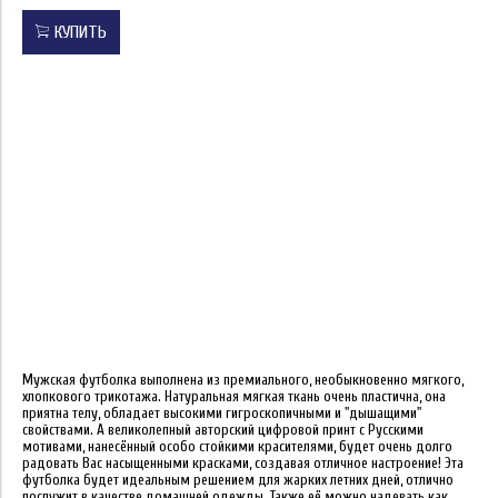
КУПИТЬ
Мужская футболка выполнена из премиального, необыкновенно мягкого,
хлопкового трикотажа. Натуральная мягкая ткань очень пластична, она
приятна телу, обладает высокими гигроскопичными и "дышащими"
свойствами. А великолепный авторский цифровой принт с Русскими
мотивами, нанесённый особо стойкими красителями, будет очень долго
радовать Вас насыщенными красками, создавая отличное настроение! Эта
футболка будет идеальным решением для жарких летних дней, отлично
послужит в качестве домашней одежды. Также её можно надевать как