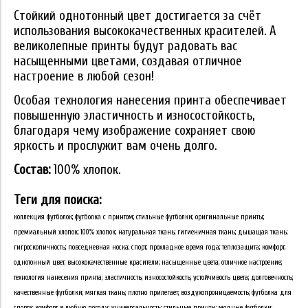
Стойкий однотонный цвет достигается за счёт
использования высококачественных красителей. А
великолепные принты будут радовать вас
насыщенными цветами, создавая отличное
настроение в любой сезон!
Особая технология нанесения принта обеспечивает
повышенную эластичность и износостойкость,
благодаря чему изображение сохраняет свою
яркость и прослужит вам очень долго.
Состав:
100% хлопок.
Теги для поиска:
коллекция футболок; футболка с принтом; стильные футболки; оригинальные принты;
премиальный хлопок; 100% хлопок; натуральная ткань; гигиеничная ткань; дышащая ткань;
гигроскопичность; повседневная носка; спорт; прохладное время года; теплозащита; комфорт;
однотонный цвет; высококачественные красители; насыщенные цвета; отличное настроение;
технология нанесения принта; эластичность; износостойкость; устойчивость цвета; долговечность;
качественные футболки; мягкая ткань; плотно прилегает; воздухопроницаемость; футболка для
спорта; комфорт в любую погоду; универсальность; стильные принты; модные футболки;