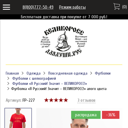
(
0
)
8(800)777-50-49
Режим работы
Бесплатная доставка при покупке от 7 000 руб.!
Главная
Одежда
Повседневная одежда
Футболки
Футболки с шелкографией
Футболки «Я Русский! Значит – ВЕЛИКОРОСС!»
Футболка «Я Русский! Значит – ВЕЛИКОРОСС!» алого цвета
Артикул:
FP-227
3 отзывов
распродажа
-36%