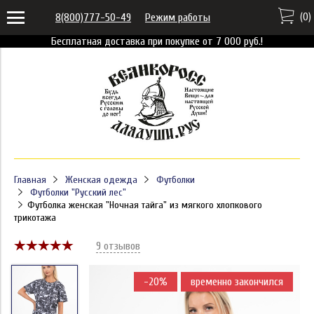
(
0
)
8(800)777-50-49
Режим работы
Бесплатная доставка при покупке от 7 000 руб.!
Главная
Женская одежда
Футболки
Футболки "Русский лес"
Футболка женская "Ночная тайга" из мягкого хлопкового
трикотажа
9 отзывов
-20%
временно закончился