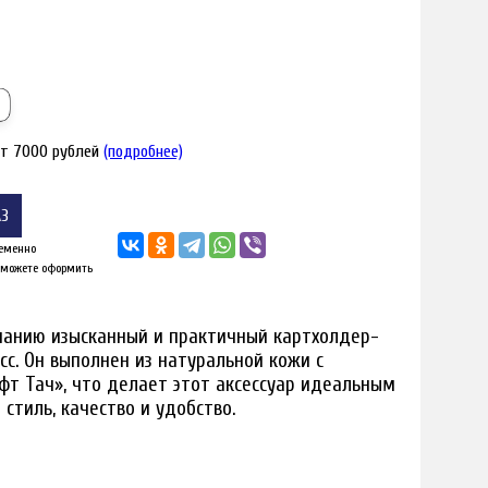
от 7000 рублей
(подробнее)
АЗ
еменно
 можете оформить
анию изысканный и практичный картхолдер-
сс. Он выполнен из натуральной кожи с
я увеличения
Наведите для
т Тач», что делает этот аксессуар идеальным
 стиль, качество и удобство.