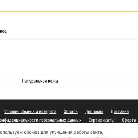
ное.
Натуральная кожа
Условия обмена и возврата
Оплата
Дипломы
Доставка
конфиденциальности персональных данных
Сертификаты
Оферта
пользования подарочных карт
Правила ухода за одеждой
спользуем cookies для улучшения работы сайта,
платежей
Условия использования Cookie-файлов