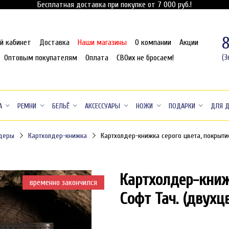
Бесплатная доставка при покупке от 7 000 руб.!
й кабинет
Доставка
Наши магазины
О компании
Акции
Оптовым покупателям
Оплата
СВОих не бросаем!
(З
А
РЕМНИ
БЕЛЬЁ
АКСЕССУАРЫ
НОЖИ
ПОДАРКИ
ДЛЯ 
лдеры
Картхолдер-книжка
Картхолдер-книжка серого цвета, покрыти
Картхолдер-книж
временно закончился
Софт Тач. (двухц