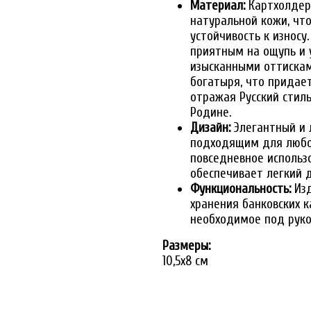
Материал:
Картхолдер 
натуральной кожи, что
устойчивость к износу
приятным на ощупь и 
изысканными оттискам
богатыря, что придае
отражая Русский стил
Родине.
Дизайн:
Элегантный и 
подходящим для любог
повседневное использ
обеспечивает легкий д
Функциональность:
Изд
хранения банковских к
необходимое под руко
Размеры:
10,5x8 см