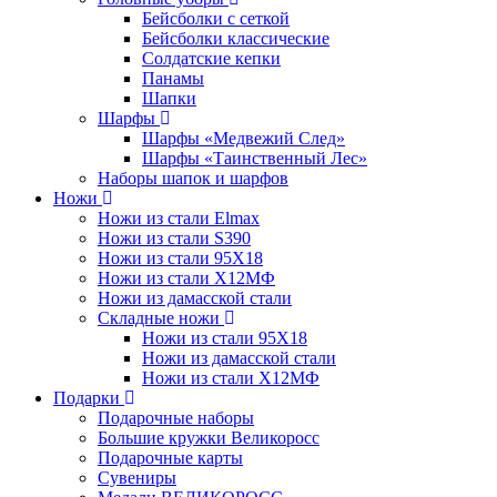
Бейсболки с сеткой
Бейсболки классические
Солдатские кепки
Панамы
Шапки
Шарфы
Шарфы «Медвежий След»
Шарфы «Таинственный Лес»
Наборы шапок и шарфов
Ножи
Ножи из стали Elmax
Ножи из стали S390
Ножи из стали 95X18
Ножи из стали Х12МФ
Ножи из дамасской стали
Складные ножи
Ножи из стали 95X18
Ножи из дамасской стали
Ножи из стали Х12МФ
Подарки
Подарочные наборы
Большие кружки Великоросс
Подарочные карты
Сувениры