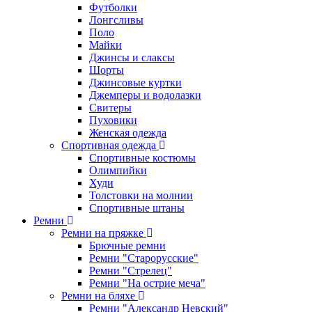
Футболки
Лонгсливы
Поло
Майки
Джинсы и слаксы
Шорты
Джинсовые куртки
Джемперы и водолазки
Свитеры
Пуховики
Женская одежда
Спортивная одежда
Спортивные костюмы
Олимпийки
Худи
Толстовки на молнии
Спортивные штаны
Ремни
Ремни на пряжке
Брючные ремни
Ремни "Старорусские"
Ремни "Стрелец"
Ремни "На острие меча"
Ремни на бляхе
Ремни "Александр Невский"