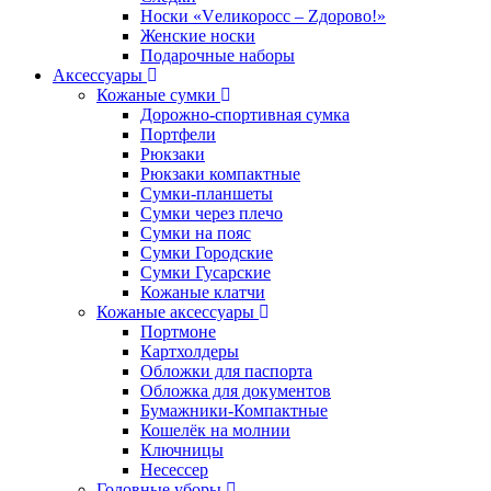
Носки «Vеликоросс – Zдорово!»
Женские носки
Подарочные наборы
Аксессуары
Кожаные сумки
Дорожно-спортивная сумка
Портфели
Рюкзаки
Рюкзаки компактные
Сумки-планшеты
Сумки через плечо
Сумки на пояс
Сумки Городские
Сумки Гусарские
Кожаные клатчи
Кожаные аксессуары
Портмоне
Картхолдеры
Обложки для паспорта
Обложка для документов
Бумажники-Компактные
Кошелёк на молнии
Ключницы
Несессер
Головные уборы