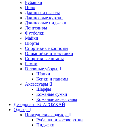
Рубашки
Поло
Джинсы и слаксы
Джинсовые куртки
Джинсовые пиджаки
Лонгсливы
Футболки
Майки
Шорты
Спортивные костюмы
Олимпийки и толстовки
Спортивные штаны
Ремни
Головные уборы
Шапки
Кепки и панамы
Аксессуары
Шарфы
Кожаные сумки
Кожаные аксессуары
Дезодорант БЛАГОУХАЙ
Одежда
Повседневная одежда
Рубашки и косоворотки
Пиджаки