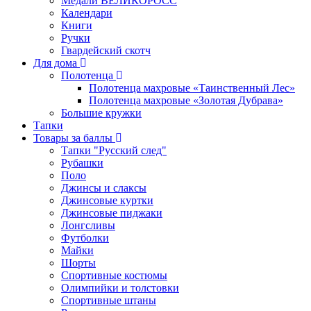
Медали ВЕЛИКОРОСС
Календари
Книги
Ручки
Гвардейский скотч
Для дома
Полотенца
Полотенца махровые «Таинственный Лес»
Полотенца махровые «Золотая Дубрава»
Большие кружки
Тапки
Товары за баллы
Тапки "Русский след"
Рубашки
Поло
Джинсы и слаксы
Джинсовые куртки
Джинсовые пиджаки
Лонгсливы
Футболки
Майки
Шорты
Спортивные костюмы
Олимпийки и толстовки
Спортивные штаны