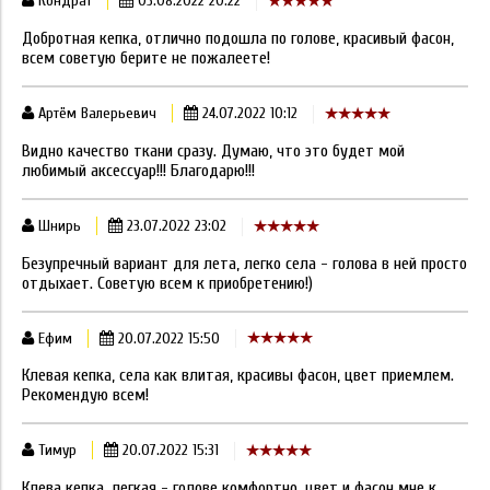
Кондрат
03.08.2022 20:22
Добротная кепка, отлично подошла по голове, красивый фасон,
всем советую берите не пожалеете!
Артём Валерьевич
24.07.2022 10:12
Видно качество ткани сразу. Думаю, что это будет мой
любимый аксессуар!!! Благодарю!!!
Шнирь
23.07.2022 23:02
Безупречный вариант для лета, легко села - голова в ней просто
отдыхает. Советую всем к приобретению!)
Ефим
20.07.2022 15:50
Клевая кепка, села как влитая, красивы фасон, цвет приемлем.
Рекомендую всем!
Тимур
20.07.2022 15:31
Клева кепка, легкая - голове комфортно, цвет и фасон мне к