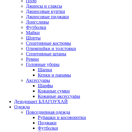
Поло
Джинсы и слаксы
Джинсовые куртки
Джинсовые пиджаки
Лонгсливы
Футболки
Майки
Шорты
Спортивные костюмы
Олимпийки и толстовки
Спортивные штаны
Ремни
Головные уборы
Шапки
Кепки и панамы
Аксессуары
Шарфы
Кожаные сумки
Кожаные аксессуары
Дезодорант БЛАГОУХАЙ
Одежда
Повседневная одежда
Рубашки и косоворотки
Пиджаки
Футболки