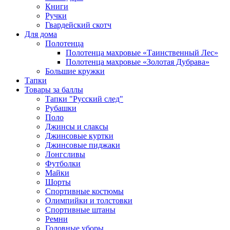
Книги
Ручки
Гвардейский скотч
Для дома
Полотенца
Полотенца махровые «Таинственный Лес»
Полотенца махровые «Золотая Дубрава»
Большие кружки
Тапки
Товары за баллы
Тапки "Русский след"
Рубашки
Поло
Джинсы и слаксы
Джинсовые куртки
Джинсовые пиджаки
Лонгсливы
Футболки
Майки
Шорты
Спортивные костюмы
Олимпийки и толстовки
Спортивные штаны
Ремни
Головные уборы