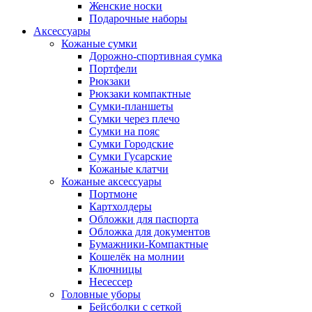
Женские носки
Подарочные наборы
Аксессуары
Кожаные сумки
Дорожно-спортивная сумка
Портфели
Рюкзаки
Рюкзаки компактные
Сумки-планшеты
Сумки через плечо
Сумки на пояс
Сумки Городские
Сумки Гусарские
Кожаные клатчи
Кожаные аксессуары
Портмоне
Картхолдеры
Обложки для паспорта
Обложка для документов
Бумажники-Компактные
Кошелёк на молнии
Ключницы
Несессер
Головные уборы
Бейсболки с сеткой