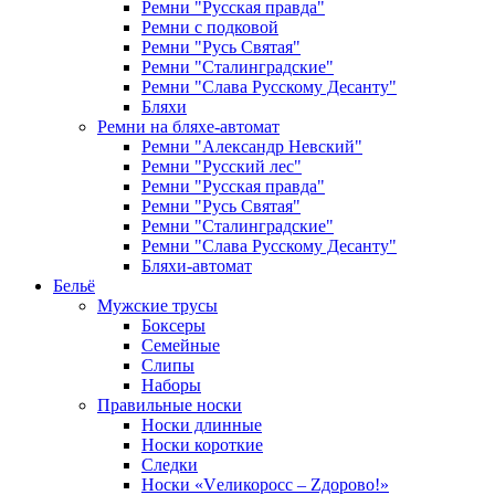
Ремни "Русская правда"
Ремни с подковой
Ремни "Русь Святая"
Ремни "Сталинградские"
Ремни "Слава Русскому Десанту"
Бляхи
Ремни на бляхе-автомат
Ремни "Александр Невский"
Ремни "Русский лес"
Ремни "Русская правда"
Ремни "Русь Святая"
Ремни "Сталинградские"
Ремни "Слава Русскому Десанту"
Бляхи-автомат
Бельё
Мужские трусы
Боксеры
Семейные
Слипы
Наборы
Правильные носки
Носки длинные
Носки короткие
Следки
Носки «Vеликоросс – Zдорово!»