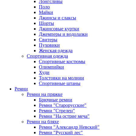
Лонгсливы
Поло
Майки
Джинсы и слаксы
Шорты
Джинсовые куртки
Джемперы и водолазки
Свитеры
Пуховики
Женская одежда
Спортивная одежда
Спортивные костюмы
Олимпийки
Худи
Толстовки на молнии
Спортивные штаны
Ремни
Ремни на пряжке
Брючные ремни
Ремни "Старорусские"
Ремни "Стрелец"
Ремни "На острие меча"
Ремни на бляхе
Ремни "Александр Невский"
Ремни "Русский лес"