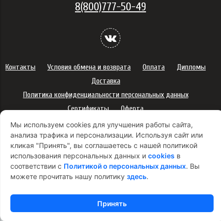
8(800)777-50-49
Контакты
Условия обмена и возврата
Оплата
Дипломы
Доставка
Политика конфиденциальности персональных данных
Сертификаты
Оферта
Правила использования подарочных карт
Мы используем cookies для улучшения работы сайта,
анализа трафика и персонализации. Используя сайт или
Правила ухода за одеждой
Политика платежей
кликая "Принять", вы соглашаетесь с нашей политикой
Условия использования Cookie-файлов
использования персональных данных и
cookies
в
Согласие на рекламную рассылку
соответствии с
Политикой о персональных данных
. Вы
можете прочитать нашу политику
здесь
.
Принять