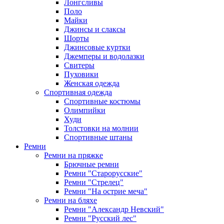
Лонгсливы
Поло
Майки
Джинсы и слаксы
Шорты
Джинсовые куртки
Джемперы и водолазки
Свитеры
Пуховики
Женская одежда
Спортивная одежда
Спортивные костюмы
Олимпийки
Худи
Толстовки на молнии
Спортивные штаны
Ремни
Ремни на пряжке
Брючные ремни
Ремни "Старорусские"
Ремни "Стрелец"
Ремни "На острие меча"
Ремни на бляхе
Ремни "Александр Невский"
Ремни "Русский лес"