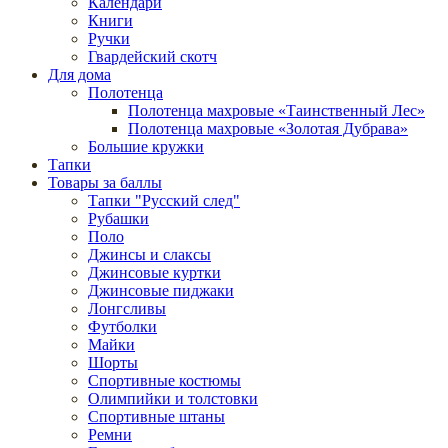
Календари
Книги
Ручки
Гвардейский скотч
Для дома
Полотенца
Полотенца махровые «Таинственный Лес»
Полотенца махровые «Золотая Дубрава»
Большие кружки
Тапки
Товары за баллы
Тапки "Русский след"
Рубашки
Поло
Джинсы и слаксы
Джинсовые куртки
Джинсовые пиджаки
Лонгсливы
Футболки
Майки
Шорты
Спортивные костюмы
Олимпийки и толстовки
Спортивные штаны
Ремни