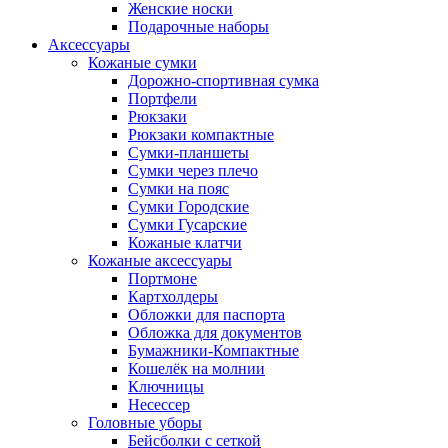
Женские носки
Подарочные наборы
Аксессуары
Кожаные сумки
Дорожно-спортивная сумка
Портфели
Рюкзаки
Рюкзаки компактные
Сумки-планшеты
Сумки через плечо
Сумки на пояс
Сумки Городские
Сумки Гусарские
Кожаные клатчи
Кожаные аксессуары
Портмоне
Картхолдеры
Обложки для паспорта
Обложка для документов
Бумажники-Компактные
Кошелёк на молнии
Ключницы
Несессер
Головные уборы
Бейсболки с сеткой