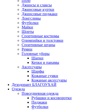
Поло
Джинсы и слаксы
Джинсовые куртки
Джинсовые пиджаки
Лонгсливы
Футболки
Майки
Шорты
Спортивные костюмы
Олимпийки и толстовки
Спортивные штаны
Ремни
Головные уборы
Шапки
Кепки и панамы
Аксессуары
Шарфы
Кожаные сумки
Кожаные аксессуары
Дезодорант БЛАГОУХАЙ
Одежда
Повседневная одежда
Рубашки и косоворотки
Пиджаки
Футболки