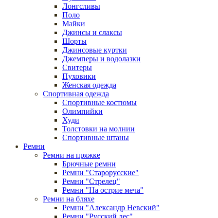
Лонгсливы
Поло
Майки
Джинсы и слаксы
Шорты
Джинсовые куртки
Джемперы и водолазки
Свитеры
Пуховики
Женская одежда
Спортивная одежда
Спортивные костюмы
Олимпийки
Худи
Толстовки на молнии
Спортивные штаны
Ремни
Ремни на пряжке
Брючные ремни
Ремни "Старорусские"
Ремни "Стрелец"
Ремни "На острие меча"
Ремни на бляхе
Ремни "Александр Невский"
Ремни "Русский лес"