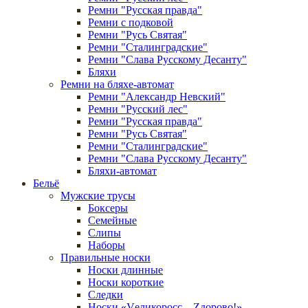
Ремни "Русская правда"
Ремни с подковой
Ремни "Русь Святая"
Ремни "Сталинградские"
Ремни "Слава Русскому Десанту"
Бляхи
Ремни на бляхе-автомат
Ремни "Александр Невский"
Ремни "Русский лес"
Ремни "Русская правда"
Ремни "Русь Святая"
Ремни "Сталинградские"
Ремни "Слава Русскому Десанту"
Бляхи-автомат
Бельё
Мужские трусы
Боксеры
Семейные
Слипы
Наборы
Правильные носки
Носки длинные
Носки короткие
Следки
Носки «Vеликоросс – Zдорово!»