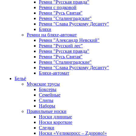
Ремни "Русская правда"
Ремни с подковой
Ремни "Русь Святая"
Ремни "Сталинградские"
Ремни "Слава Русскому Десанту"
Бляхи
Ремни на бляхе-автомат
Ремни "Александр Невский"
Ремни "Русский лес"
Ремни "Русская правда"
Ремни "Русь Святая"
Ремни "Сталинградские"
Ремни "Слава Русскому Десанту"
Бляхи-автомат
Бельё
Мужские трусы
Боксеры
Семейные
Слипы
Наборы
Правильные носки
Носки длинные
Носки короткие
Следки
Носки «Vеликоросс – Zдорово!»