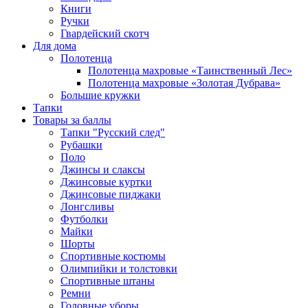
Книги
Ручки
Гвардейский скотч
Для дома
Полотенца
Полотенца махровые «Таинственный Лес»
Полотенца махровые «Золотая Дубрава»
Большие кружки
Тапки
Товары за баллы
Тапки "Русский след"
Рубашки
Поло
Джинсы и слаксы
Джинсовые куртки
Джинсовые пиджаки
Лонгсливы
Футболки
Майки
Шорты
Спортивные костюмы
Олимпийки и толстовки
Спортивные штаны
Ремни
Головные уборы