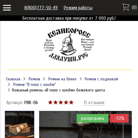
(
0
)
8(800)777-50-49
Режим работы
Бесплатная доставка при покупке от 7 000 руб.!
Главная
Ремни
Ремни на бляхе
Ремни с подковой
Ремни "В поле с конём"
Кожаный ремень «В поле с конём» бежевого цвета
Артикул:
РКK-06
15 отзывов
распродажа
-53%