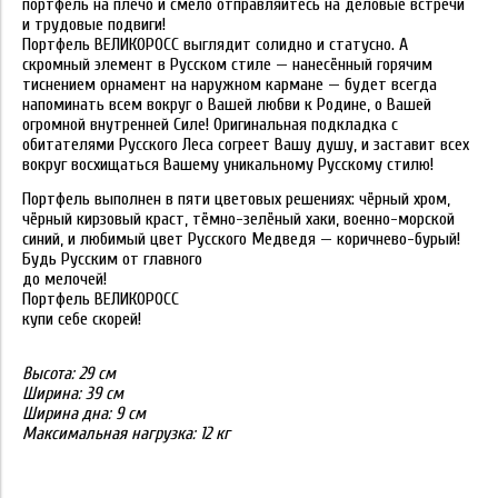
портфель на плечо и смело отправляйтесь на деловые встречи
и трудовые подвиги!
Портфель ВЕЛИКОРОСС выглядит солидно и статусно. А
скромный элемент в Русском стиле — нанесённый горячим
тиснением орнамент на наружном кармане — будет всегда
напоминать всем вокруг о Вашей любви к Родине, о Вашей
огромной внутренней Силе! Оригинальная подкладка с
обитателями Русского Леса согреет Вашу душу, и заставит всех
вокруг восхищаться Вашему уникальному Русскому стилю!
Портфель выполнен в пяти цветовых решениях: чёрный хром,
чёрный кирзовый краст, тёмно-зелёный хаки, военно-морской
синий, и любимый цвет Русского Медведя — коричнево-бурый!
Будь Русским от главного
до мелочей!
Портфель ВЕЛИКОРОСС
купи себе скорей!
Высота:
29 см
Ширина:
39 см
Ширина дна:
9 см
Максимальная нагрузка: 12 кг