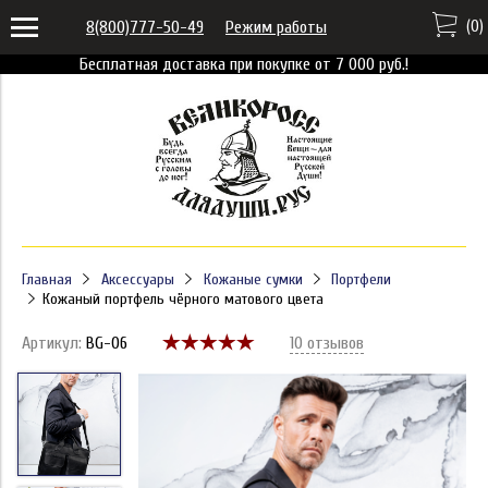
(
0
)
8(800)777-50-49
Режим работы
Бесплатная доставка при покупке от 7 000 руб.!
Главная
Аксессуары
Кожаные сумки
Портфели
Кожаный портфель чёрного матового цвета
Артикул:
BG-06
10 отзывов