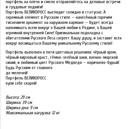
портфель на плечо и смело отправляйтесь на деловые встречи
и трудовые подвиги!
Портфель ВЕЛИКОРОСС выглядит солидно и статусно. А
скромный элемент в Русском стиле — нанесённый горячим
тиснением орнамент на наружном кармане — будет всегда
напоминать всем вокруг о Вашей любви к Родине, о Вашей
огромной внутренней Силе! Оригинальная подкладка с
обитателями Русского Леса согреет Вашу душу, и заставит всех
вокруг восхищаться Вашему уникальному Русскому стилю!
Портфель выполнен в пяти цветовых решениях: чёрный хром,
чёрный кирзовый краст, тёмно-зелёный хаки, военно-морской
синий, и любимый цвет Русского Медведя — коричнево-бурый!
Будь Русским от главного
до мелочей!
Портфель ВЕЛИКОРОСС
купи себе скорей!
Высота:
29 см
Ширина:
39 см
Ширина дна:
9 см
Максимальная нагрузка: 12 кг