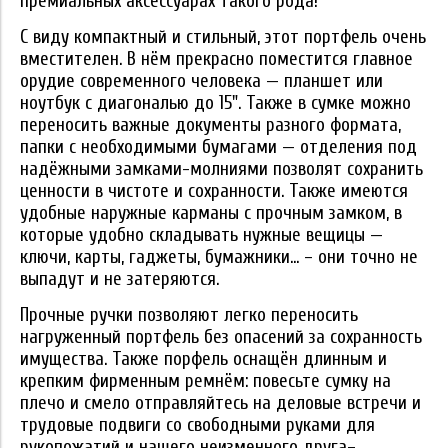
премиальных аксессуарах такого рода!
С виду компактный и стильный, этот портфель очень
вместителен. В нём прекрасно поместится главное
орудие современного человека — планшет или
ноутбук с диагональю до 15". Также в сумке можно
переносить важные документы разного формата,
папки с необходимыми бумагами — отделения под
надёжными замками-молниями позволят сохранить
ценности в чистоте и сохранности. Также имеются
удобные наружные карманы с прочным замком, в
которые удобно складывать нужные вещицы —
ключи, карты, гаджеты, бумажники... – они точно не
выпадут и не затеряются.
Прочные ручки позволяют легко переносить
нагруженный портфель без опасений за сохранность
имущества. Также порфель оснащён длинным и
крепким фирменным ремнём: повесьте сумку на
плечо и смело отправляйтесь на деловые встречи и
трудовые подвиги со свободными руками для
рукопожатий и нашего неизменного друга–