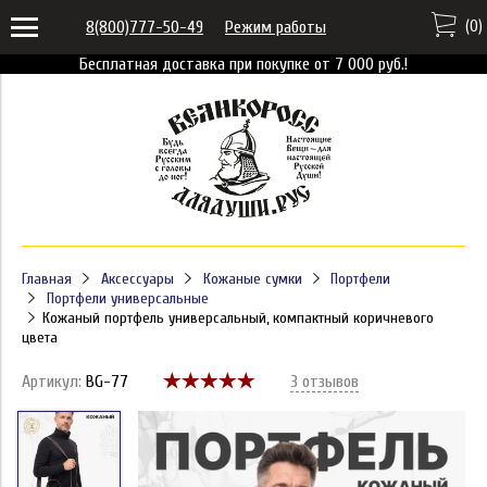
(
0
)
8(800)777-50-49
Режим работы
Бесплатная доставка при покупке от 7 000 руб.!
Главная
Аксессуары
Кожаные сумки
Портфели
Портфели универсальные
Кожаный портфель универсальный, компактный коричневого
цвета
Артикул:
BG-77
3 отзывов