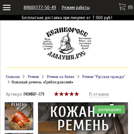
(
0
)
8(800)777-50-49
Режим работы
Бесплатная доставка при покупке от 7 000 руб.!
Главная
Ремни
Ремни на бляхе
Ремни "Русская правда"
Кожаный ремень «Грибоедовский»
Артикул:
PKMRP-179
15 отзывов
распродажа